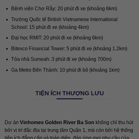
Bệnh viện Chợ Rẫy: 20 phút đi xe (khoảng 6km)
Trường Quốc tế British Vietnamese International
School: 15 phút đi xe (khoảng 4km)
Đại học RMIT: 20 phút đi xe (khoảng 6km)
Bitexco Financial Tower: 5 phút đi xe (khoảng 1.2km)
Tòa nhà Sunwah: 3 phút đi xe (khoảng 700m)
Ga Metro Bến Thành: 10 phút đi bộ (khoảng 1km)
TIỆN ÍCH THƯỢNG LƯU
Dự án
Vinhomes Golden River Ba Son
không chỉ thu hút
bởi vị trí đắc địa tại trung tâm Quận 1, mà còn bởi hệ thống
tiện ích đẳng cấp và toàn diện, đáp ứng mọi nhu cầu của