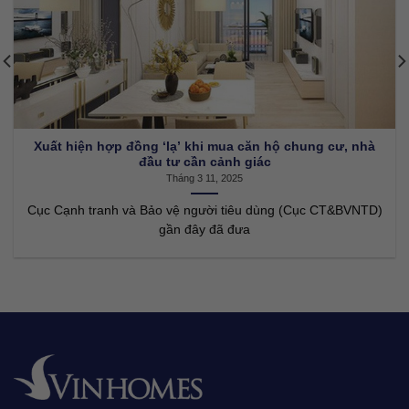
Xông đất là gì? Tục lệ xông đất có ý nghĩa như thế nào?
Tháng 3 11, 2025
Xông đất là một phong tục lâu đời trong văn hóa Việt Nam,
mang một