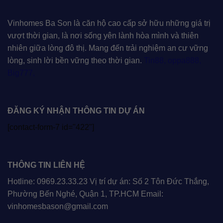
Vinhomes Ba Son là căn hộ cao cấp sở hữu những giá trị
vượt thời gian, là nơi sống yên lành hòa mình và thiên
nhiên giữa lòng đô thị. Mang đến trải nghiệm an cư vững
lòng, sinh lời bền vững theo thời gian.
Tin88
,
oppa888
,
Big777
,
ĐĂNG KÝ NHẬN THÔNG TIN DỰ ÁN
[contact-form-7 id="422"]
THÔNG TIN LIÊN HỆ
Hotline: 0969.23.33.23 Vị trí dự án: Số 2 Tôn Đức Thắng,
Phường Bến Nghé, Quận 1, TP.HCM Email:
vinhomesbason@gmail.com