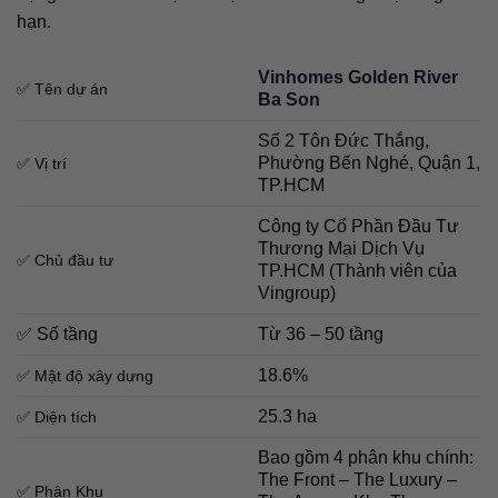
hạn.
Vinhomes Golden River
✅ Tên dự án
Ba Son
Số 2 Tôn Đức Thắng,
Phường Bến Nghé, Quận 1,
✅ Vị trí
TP.HCM
Công ty Cổ Phần Đầu Tư
Thương Mại Dịch Vụ
✅ Chủ đầu tư
TP.HCM (Thành viên của
Vingroup)
✅ Số tầng
Từ 36 – 50 tầng
18.6%
✅ Mật độ xây dựng
25.3 ha
✅ Diện tích
Bao gồm 4 phân khu chính:
The Front – The Luxury –
✅ Phân Khu