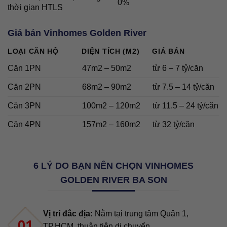
0%
thời gian HTLS
Giá bán Vinhomes Golden River
LOẠI CĂN HỘ
DIỆN TÍCH (M2)
GIÁ BÁN
Căn 1PN
47m2 – 50m2
từ 6 – 7 tỷ/căn
Căn 2PN
68m2 – 90m2
từ 7.5 – 14 tỷ/căn
Căn 3PN
100m2 – 120m2
từ 11.5 – 24 tỷ/căn
Căn 4PN
157m2 – 160m2
từ 32 tỷ/căn
6 LÝ DO BẠN NÊN CHỌN VINHOMES
GOLDEN RIVER BA SON
Vị trí đắc địa:
Nằm tại trung tâm Quận 1,
TP.HCM, thuận tiện di chuyển.