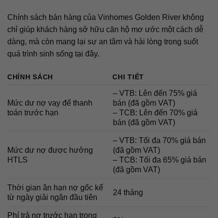
Chính sách bán hàng của Vinhomes Golden River không
chỉ giúp khách hàng sở hữu căn hộ mơ ước một cách dễ
dàng, mà còn mang lại sự an tâm và hài lòng trong suốt
quá trình sinh sống tại đây.
CHÍNH SÁCH
CHI TIẾT
– VTB: Lên đến 75% giá
Mức dư nợ vay để thanh
bán (đã gồm VAT)
toán trước hạn
– TCB: Lên đến 70% giá
bán (đã gồm VAT)
– VTB: Tối đa 70% giá bán
Mức dư nợ được hưởng
(đã gồm VAT)
HTLS
– TCB: Tối đa 65% giá bán
(đã gồm VAT)
Thời gian ân hạn nợ gốc kể
24 tháng
từ ngày giải ngân đầu tiên
Phí trả nợ trước hạn trong