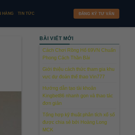
N HÀNG
TIN TỨC
ĐĂNG KÝ TƯ VẤN
BÀI VIẾT MỚI
Cách Chơi Rồng Hổ 69VN Chuẩn
Phong Cách Thần Bài
Giới thiệu cách thức tham gia khu
vực dự đoán thể thao Vin777
Hướng dẫn tạo tài khoản
Kingbet86 nhanh gọn và thao tác
đơn giản
Tổng hợp kỹ thuật phân tích xổ số
được chia sẻ bởi Hoàng Long
MCK