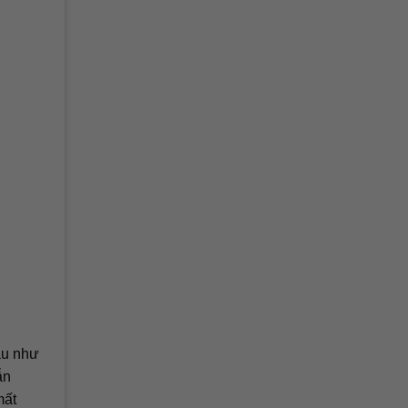
au như
ẫn
mất