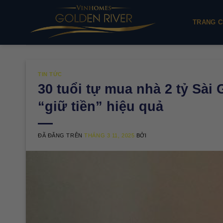
Chuyển
đến
TRANG C
nội
dung
TIN TỨC
30 tuổi tự mua nhà 2 tỷ Sài 
“giữ tiền” hiệu quả
ĐÃ ĐĂNG TRÊN
THÁNG 3 11, 2025
BỞI