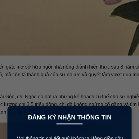
ến giấc mơ sở hữu ngôi nhà riêng thành hiện thực sau 8 năm s
trú, mà còn là thành quả của sự nỗ lực và quyết tâm vượt qua mọ
ài Gòn, chị Ngọc đã đặt ra những kế hoạch cụ thể cho sự nghi
c lương chỉ 3,5 triệu đồng, chị đã không ngừng cố gắng và tìm
×
nh tour du lịch vào các ngày cuối tuần.
ĐĂNG KÝ NHẬN THÔNG TIN
Mọi thông tin chi tiết quý khách vui lòng điền đầy