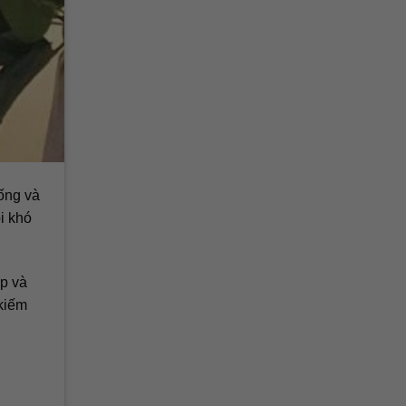
ống và
i khó
ệp và
 kiếm