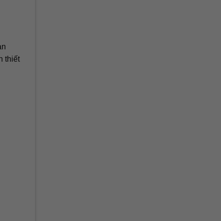
an
 thiết
n