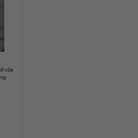
kế của
ưng