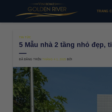
Chuyển
đến
TRANG C
nội
dung
TIN TỨC
5 Mẫu nhà 2 tầng nhỏ đẹp, ti
ĐÃ ĐĂNG TRÊN
THÁNG 4 1, 2025
BỞI