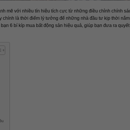
h mẽ với nhiều tín hiệu tích cực từ những điều chỉnh chính sá
 chính là thời điểm lý tưởng để những nhà đầu tư kịp thời nắm
o bạn 6 bí kíp mua bất động sản hiệu quả, giúp bạn đưa ra quyết
êu