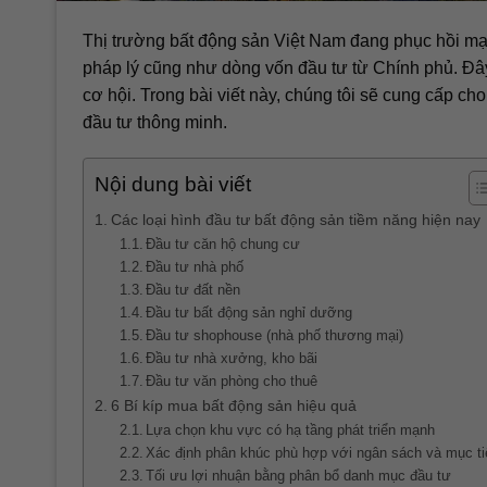
Thị trường bất động sản Việt Nam đang phục hồi mạn
pháp lý cũng như dòng vốn đầu tư từ Chính phủ. Đây
cơ hội. Trong bài viết này, chúng tôi sẽ cung cấp ch
đầu tư thông minh.
Nội dung bài viết
Các loại hình đầu tư bất động sản tiềm năng hiện nay
Đầu tư căn hộ chung cư
Đầu tư nhà phố
Đầu tư đất nền
Đầu tư bất động sản nghỉ dưỡng
Đầu tư shophouse (nhà phố thương mại)
Đầu tư nhà xưởng, kho bãi
Đầu tư văn phòng cho thuê
6 Bí kíp mua bất động sản hiệu quả
Lựa chọn khu vực có hạ tầng phát triển mạnh
Xác định phân khúc phù hợp với ngân sách và mục ti
Tối ưu lợi nhuận bằng phân bổ danh mục đầu tư