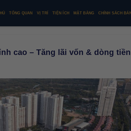
HỦ
TỔNG QUAN
VỊ TRÍ
TIỆN ÍCH
MẶT BẰNG
CHÍNH SÁCH BÁ
ỉnh cao – Tăng lãi vốn & dòng tiền