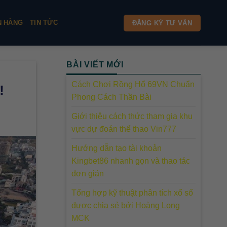
N HÀNG
TIN TỨC
ĐĂNG KÝ TƯ VẤN
BÀI VIẾT MỚI
Cách Chơi Rồng Hổ 69VN Chuẩn
!
Phong Cách Thần Bài
Giới thiệu cách thức tham gia khu
vực dự đoán thể thao Vin777
Hướng dẫn tạo tài khoản
Kingbet86 nhanh gọn và thao tác
đơn giản
Tổng hợp kỹ thuật phân tích xổ số
được chia sẻ bởi Hoàng Long
MCK