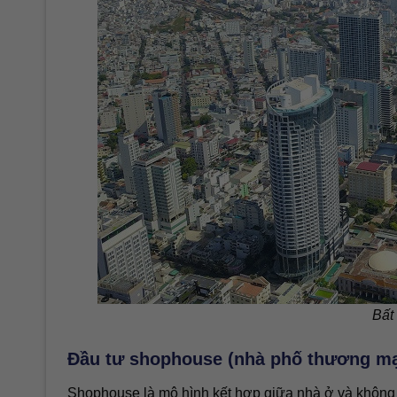
Bất
Đầu tư shophouse (nhà phố thương mạ
Shophouse là mô hình kết hợp giữa nhà ở và không gi