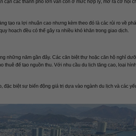
lân cận các thành phố lớn vẫn còn ở mức hợp lý, mở ra cơ hội c
ng tạo ra lợi nhuận cao nhưng kèm theo đó là các rủi ro về phá
quy hoạch đều có thể gây ra nhiều khó khăn trong giao dịch.
ong những năm gần đây. Các căn biệt thự hoặc căn hộ nghỉ dư
 thuê để tạo nguồn thu. Với nhu cầu du lịch tăng cao, loại hìn
, đặc biệt sự biến động giá trị dựa vào ngành du lịch và các yế