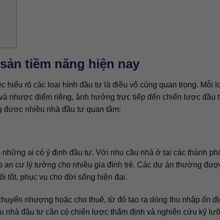
n
 sản tiềm năng hiện nay
c hiểu rõ các loại hình đầu tư là điều vô cùng quan trọng. Mỗi l
và nhược điểm riêng, ảnh hưởng trực tiếp đến chiến lược đầu 
g được nhiều nhà đầu tư quan tâm:
những ai có ý định đầu tư. Với nhu cầu nhà ở tại các thành ph
háp an cư lý tưởng cho nhiều gia đình trẻ. Các dự án thường đượ
nối tốt, phục vụ cho đời sống hiện đại.
huyển nhượng hoặc cho thuê, từ đó tạo ra dòng thu nhập ổn đị
u nhà đầu tư cần có chiến lược thẩm định và nghiên cứu kỹ lư