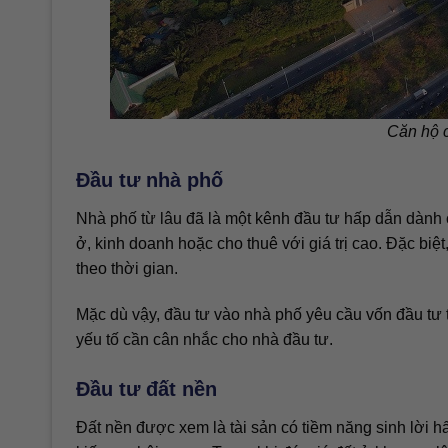
Căn hộ c
Đầu tư nhà phố
Nhà phố từ lâu đã là một kênh đầu tư hấp dẫn dành 
ở, kinh doanh hoặc cho thuê với giá trị cao. Đặc biệt
theo thời gian.
Mặc dù vậy, đầu tư vào nhà phố yêu cầu vốn đầu tư t
yếu tố cần cân nhắc cho nhà đầu tư.
Đầu tư đất nền
Đất nền được xem là tài sản có tiềm năng sinh lời h