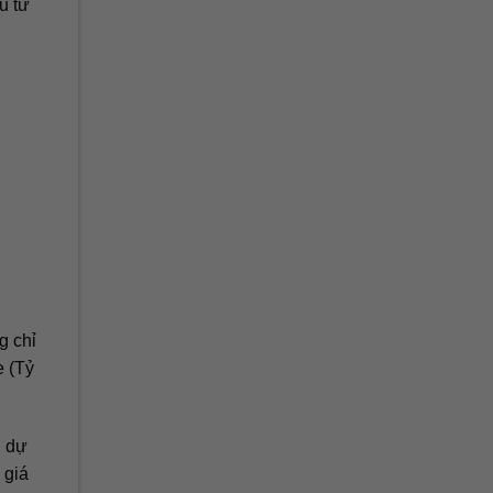
u tư
g chỉ
e (Tỷ
h dự
 giá