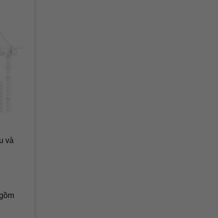
u và
 gồm