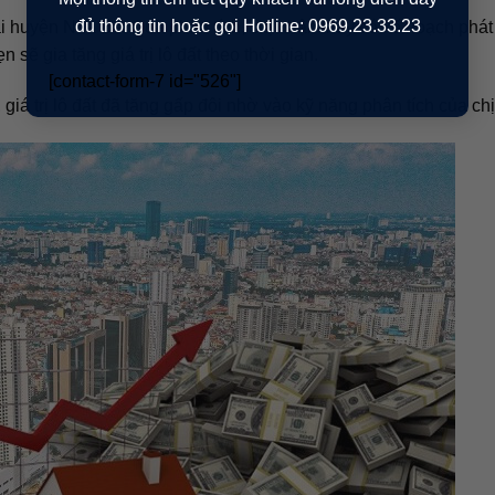
đủ thông tin hoặc gọi Hotline: 0969.23.33.23
i huyện Nhà Bè. Qua phân tích, chị nhận thấy có kế hoạch phát 
sẽ gia tăng giá trị lô đất theo thời gian.
[contact-form-7 id="526"]
giá trị lô đất đã tăng gấp đôi nhờ vào kỹ năng phân tích của chị