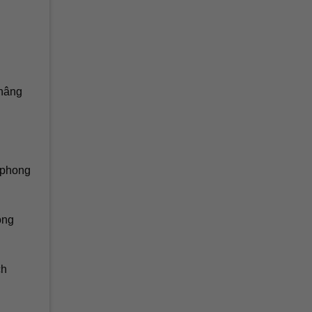
 nâng
à phong
òng
ch