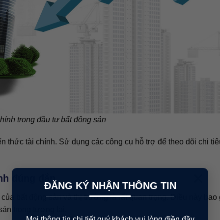
chính trong đầu tư bất động sản
 thức tài chính. Sử dụng các công cụ hỗ trợ để theo dõi chi tiê
×
ịnh đúng đắn
ĐĂNG KÝ NHẬN THÔNG TIN
của bất động sản và thị trường là rất quan trọng. Điều này bao
 sản trong tương lai.
Mọi thông tin chi tiết quý khách vui lòng điền đầy