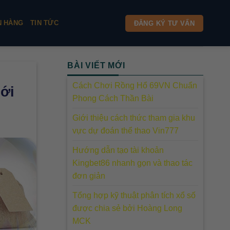
N HÀNG
TIN TỨC
ĐĂNG KÝ TƯ VẤN
BÀI VIẾT MỚI
Cách Chơi Rồng Hổ 69VN Chuẩn
mới
Phong Cách Thần Bài
Giới thiệu cách thức tham gia khu
vực dự đoán thể thao Vin777
Hướng dẫn tạo tài khoản
Kingbet86 nhanh gọn và thao tác
đơn giản
Tổng hợp kỹ thuật phân tích xổ số
được chia sẻ bởi Hoàng Long
MCK