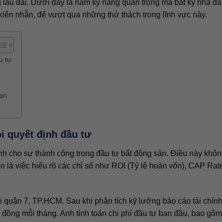
lâu dài. Dưới đây là năm kỹ năng quan trọng mà bất kỳ nhà đầ
kiên nhẫn, để vượt qua những thử thách trong lĩnh vực này.
u tư
bạn
i quyết định đầu tư
ịnh cho sự thành công trong đầu tư bất động sản. Điều này khôn
 là việc hiểu rõ các chỉ số như ROI (Tỷ lệ hoàn vốn), CAP Rat
i quận 7, TP.HCM. Sau khi phân tích kỹ lưỡng báo cáo tài chín
u đồng mỗi tháng. Anh tính toán chi phí đầu tư ban đầu, bao gồm