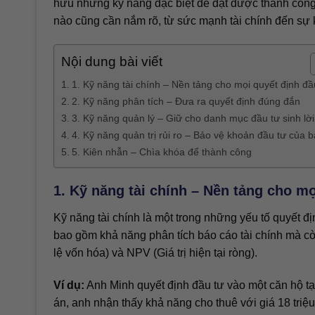
hữu những kỹ năng đặc biệt để đạt được thành công 
nào cũng cần nắm rõ, từ sức mạnh tài chính đến sự 
Nội dung bài viết
1. Kỹ năng tài chính – Nền tảng cho mọi quyết định đầ
2. Kỹ năng phân tích – Đưa ra quyết định đúng đắn
3. Kỹ năng quản lý – Giữ cho danh mục đầu tư sinh lời
4. Kỹ năng quản trị rủi ro – Bảo vệ khoản đầu tư của 
5. Kiên nhẫn – Chìa khóa để thành công
1. Kỹ năng tài chính – Nền tảng cho mọ
Kỹ năng tài chính là một trong những yếu tố quyết đ
bao gồm khả năng phân tích báo cáo tài chính mà còn
lệ vốn hóa) và NPV (Giá trị hiện tại ròng).
Ví dụ:
Anh Minh quyết định đầu tư vào một căn hộ tạ
án, anh nhận thấy khả năng cho thuê với giá 18 triệ