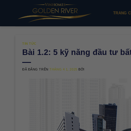
Chuyển
đến
TRANG C
nội
dung
TIN TỨC
Bài 1.2: 5 kỹ năng đầu tư b
ĐÃ ĐĂNG TRÊN
THÁNG 4 1, 2025
BỞI