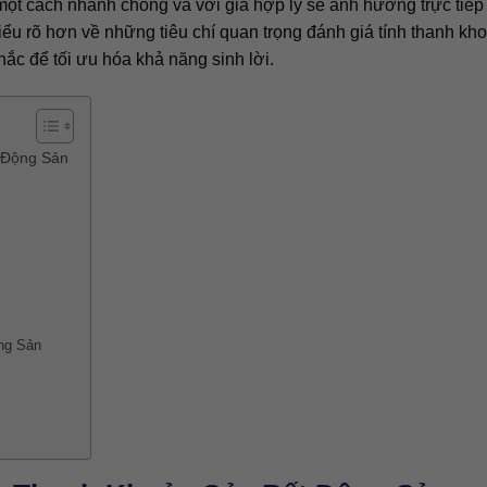
ột cách nhanh chóng và với giá hợp lý sẽ ảnh hưởng trực tiếp
hiểu rõ hơn về những tiêu chí quan trọng đánh giá tính thanh kh
ắc để tối ưu hóa khả năng sinh lời.
 Động Sản
ng Sản