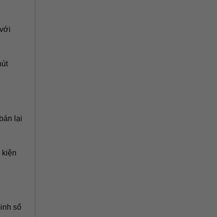
với
hút
bán lại
 kiện
minh sổ