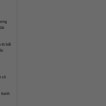
hương
tài
trị bất
xác
i có
 tranh