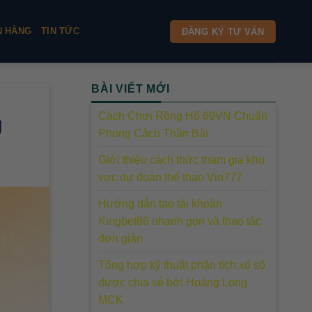
N HÀNG
TIN TỨC
ĐĂNG KÝ TƯ VẤN
BÀI VIẾT MỚI
Cách Chơi Rồng Hổ 69VN Chuẩn
g
Phong Cách Thần Bài
Giới thiệu cách thức tham gia khu
vực dự đoán thể thao Vin777
Hướng dẫn tạo tài khoản
Kingbet86 nhanh gọn và thao tác
đơn giản
Tổng hợp kỹ thuật phân tích xổ số
được chia sẻ bởi Hoàng Long
MCK