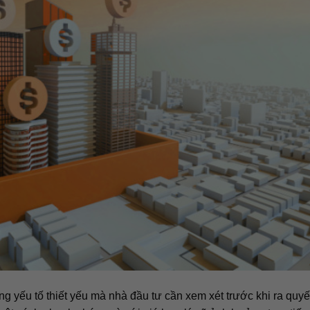
g yếu tố thiết yếu mà nhà đầu tư cần xem xét trước khi ra quyế