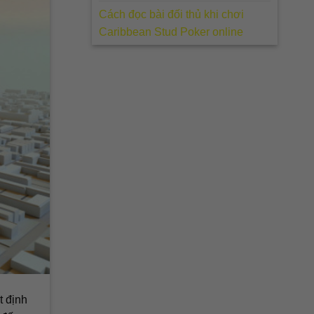
Cách đọc bài đối thủ khi chơi
Caribbean Stud Poker online
t định