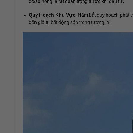
đỏ/sổ hồng là rất quan trọng trước khi đầu tư.
Quy Hoạch Khu Vực
: Nắm bắt quy hoạch phát 
đến giá trị bất động sản trong tương lai.