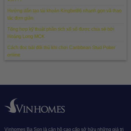
Hướng dẫn tạo tài khoản Kingbet86 nhanh gọn và thao
tác đơn giản
Tổng hợp kỹ thuật phân tích xổ số được chia sẻ bởi
Hoàng Long MCK
Cách đọc bài đối thủ khi chơi Caribbean Stud Poker
online
Vinhomes Ba Son là căn hộ cao cấp sở hữu những giá trị