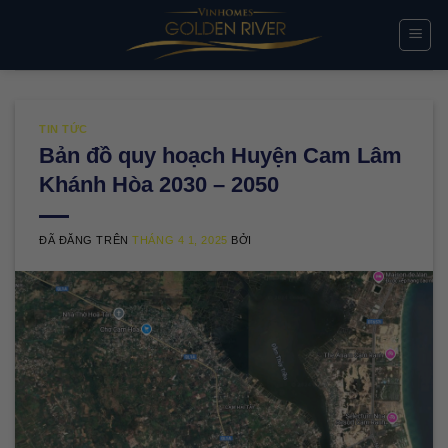
Chuyển
đến
nội
dung
TIN TỨC
Bản đồ quy hoạch Huyện Cam Lâm
Khánh Hòa 2030 – 2050
ĐÃ ĐĂNG TRÊN
THÁNG 4 1, 2025
BỞI