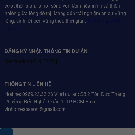
vượt thời gian, là nơi sống yên lành hòa mình và thiên
nhiên giữa lòng đô thị. Mang đến trải nghiệm an cư vững
lòng, sinh lời bền vững theo thời gian.
Tin88
,
oppa888
,
Big777
,
ĐĂNG KÝ NHẬN THÔNG TIN DỰ ÁN
[contact-form-7 id="422"]
THÔNG TIN LIÊN HỆ
Hotline: 0969.23.33.23 Vị trí dự án: Số 2 Tôn Đức Thắng,
Phường Bến Nghé, Quận 1, TP.HCM Email:
vinhomesbason@gmail.com
.