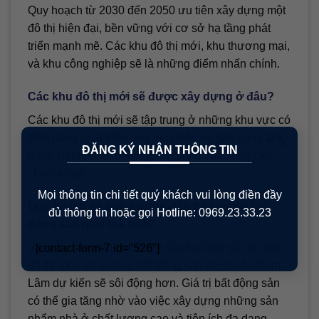
Quy hoạch từ 2030 đến 2050 ưu tiên xây dựng một
đô thị hiện đại, bền vững với cơ sở hạ tầng phát
triển mạnh mẽ. Các khu đô thị mới, khu thương mại,
và khu công nghiệp sẽ là những điểm nhấn chính.
Các khu đô thị mới sẽ được xây dựng ở đâu?
Các khu đô thị mới sẽ tập trung ở những khu vực có
×
tiềm năng phát triển như ven biển và gần trung tâm
ĐĂNG KÝ NHẬN THÔNG TIN
hành chính, đảm bảo đáp ứng nhu cầu sống cao
cho cư dân.
Mọi thông tin chi tiết quý khách vui lòng điền đầy
Quy hoạch sẽ ảnh hưởng đến thị trường bất
đủ thông tin hoặc gọi Hotline: 0969.23.33.23
động sản như thế nào?
Với sự phát triển mạnh mẽ của hạ tầng và các khu
[contact-form-7 id="526"]
đô thị mới, thị trường bất động sản tại Huyện Cam
Lâm dự kiến sẽ sôi động hơn. Giá trị bất động sản
có thể gia tăng nhờ vào việc xây dựng những sản
phẩm nhà ở chất lượng cao và tiện ích đa dạng.