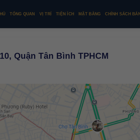
HỦ
TỔNG QUAN
VỊ TRÍ
TIỆN ÍCH
MẶT BẰNG
CHÍNH SÁCH BÁ
10, Quận Tân Bình TPHCM