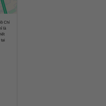
Hồ Chí
ỉ là
iết
 tại