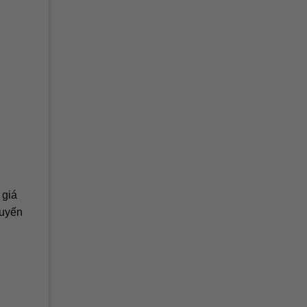
 giá
tuyến