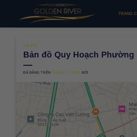
Chuyển
đến
TRANG C
nội
dung
TIN TỨC
Bản đồ Quy Hoạch Phường 
ĐÃ ĐĂNG TRÊN
THÁNG 4 1, 2025
BỞI