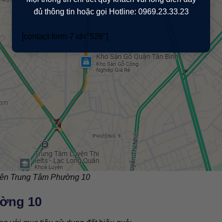
đủ thông tin hoặc gọi Hotline: 0969.23.33.23
[contact-form-7 id="526"]
ên Trung Tâm Phường 10
ờng 10