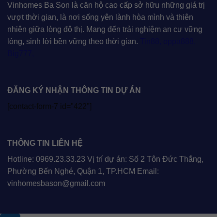
Vinhomes Ba Son là căn hộ cao cấp sở hữu những giá trị
vượt thời gian, là nơi sống yên lành hòa mình và thiên
nhiên giữa lòng đô thị. Mang đến trải nghiệm an cư vững
lòng, sinh lời bền vững theo thời gian.
Tin88
,
oppa888
,
Big777
,
ĐĂNG KÝ NHẬN THÔNG TIN DỰ ÁN
[contact-form-7 id="422"]
THÔNG TIN LIÊN HỆ
Hotline: 0969.23.33.23 Vị trí dự án: Số 2 Tôn Đức Thắng,
Phường Bến Nghé, Quận 1, TP.HCM Email:
vinhomesbason@gmail.com