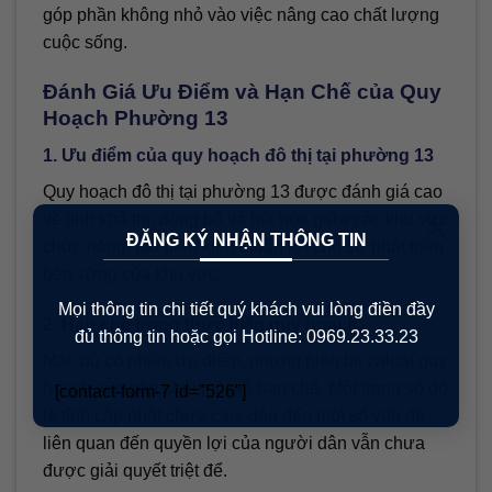
góp phần không nhỏ vào việc nâng cao chất lượng
cuộc sống.
Đánh Giá Ưu Điểm và Hạn Chế của Quy
Hoạch Phường 13
1. Ưu điểm của quy hoạch đô thị tại phường 13
Quy hoạch đô thị tại phường 13 được đánh giá cao
×
về tính khả thi, đồng bộ và hài hòa giữa các khu vực
ĐĂNG KÝ NHẬN THÔNG TIN
chức năng, tạo điều kiện thuận lợi cho sự phát triển
bền vững của khu vực.
Mọi thông tin chi tiết quý khách vui lòng điền đầy
2. Hạn chế trong thực hiện quy hoạch
đủ thông tin hoặc gọi Hotline: 0969.23.33.23
Mặc dù có nhiều ưu điểm, nhưng hiện tại zaloại quy
hoạch vẫn gặp phải một số hạn chế. Một trong số đó
[contact-form-7 id="526"]
là tính cập nhật chưa cao, dẫn đến một số vấn đề
liên quan đến quyền lợi của người dân vẫn chưa
được giải quyết triệt để.