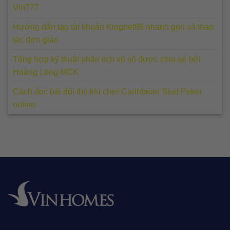
Vin777
Hướng dẫn tạo tài khoản Kingbet86 nhanh gọn và thao
tác đơn giản
Tổng hợp kỹ thuật phân tích xổ số được chia sẻ bởi
Hoàng Long MCK
Cách đọc bài đối thủ khi chơi Caribbean Stud Poker
online