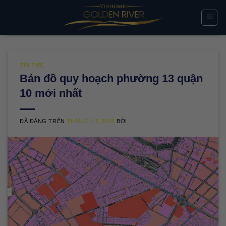
Chuyển
đến
nội
dung
TIN TỨC
Bản đồ quy hoạch phường 13 quận
10 mới nhất
ĐÃ ĐĂNG TRÊN
THÁNG 4 1, 2025
BỞI