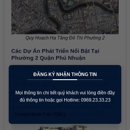
Quy Hoạch Hạ Tầng Đô Thị Phường 2
Các Dự Án Phát Triển Nổi Bật Tại
Phường 2 Quận Phú Nhuận
×
Dự Án Khu Dân Cư và Chung Cư
ĐĂNG KÝ NHẬN THÔNG TIN
Phường 2 đang nổi bật với các dự án chung cư cao
cấp. Một trong những dự án tiêu biểu là Orchid
Parkview, với 399 căn hộ cao cấp được thiết kế
Mọi thông tin chi tiết quý khách vui lòng điền đầy
hiện đại. Ngoài ra, Orchard Garden kết hợp không
đủ thông tin hoặc gọi Hotline: 0969.23.33.23
gian sống hiện đại với tiện ích thương mại, tạo ra
môi trường sống lý tưởng cho cư dân tại đây.
[contact-form-7 id="526"]