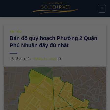
Chuyển
đến
nội
dung
TIN TỨC
Bản đồ quy hoạch Phường 2 Quận
Phú Nhuận đầy đủ nhất
ĐÃ ĐĂNG TRÊN
THÁNG 4 1, 2025
BỞI