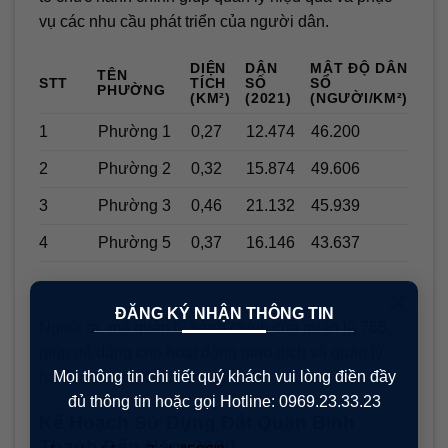
vụ các nhu cầu phát triển của người dân.
DIỆN
DÂN
MẬT ĐỘ DÂN
TÊN
STT
TÍCH
SỐ
SỐ
PHƯỜNG
(KM²)
(2021)
(NGƯỜI/KM²)
1
Phường 1
0,27
12.474
46.200
2
Phường 2
0,32
15.874
49.606
3
Phường 3
0,46
21.132
45.939
4
Phường 5
0,37
16.146
43.637
…
…
…
…
…
×
ĐĂNG KÝ NHẬN THÔNG TIN
Ngoài ra, mã quản lý hành chính của quận là 765,
giúp dễ dàng cho hoạt động giao dịch và quản lý
Mọi thông tin chi tiết quý khách vui lòng điền đầy
hành chính tại địa phương.
đủ thông tin hoặc gọi Hotline: 0969.23.33.23
Kế Hoạch Sử Dụng Đất Quận Bình
Thạnh Đến Năm 2030