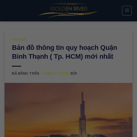
Chuyển
đến
nội
dung
TIN TỨC
Bản đồ thông tin quy hoạch Quận
Bình Thạnh ( Tp. HCM) mới nhất
ĐÃ ĐĂNG TRÊN
THÁNG 4 1, 2025
BỞI