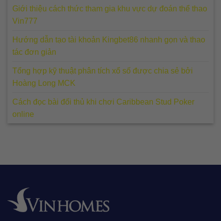
Giới thiệu cách thức tham gia khu vực dự đoán thể thao
Vin777
Hướng dẫn tạo tài khoản Kingbet86 nhanh gọn và thao
tác đơn giản
Tổng hợp kỹ thuật phân tích xổ số được chia sẻ bởi
Hoàng Long MCK
Cách đọc bài đối thủ khi chơi Caribbean Stud Poker
online