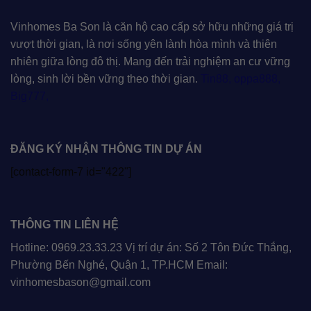
Vinhomes Ba Son là căn hộ cao cấp sở hữu những giá trị
vượt thời gian, là nơi sống yên lành hòa mình và thiên
nhiên giữa lòng đô thị. Mang đến trải nghiệm an cư vững
lòng, sinh lời bền vững theo thời gian.
Tin88
,
oppa888
,
Big777
,
ĐĂNG KÝ NHẬN THÔNG TIN DỰ ÁN
[contact-form-7 id="422"]
THÔNG TIN LIÊN HỆ
Hotline: 0969.23.33.23 Vị trí dự án: Số 2 Tôn Đức Thắng,
Phường Bến Nghé, Quận 1, TP.HCM Email:
vinhomesbason@gmail.com