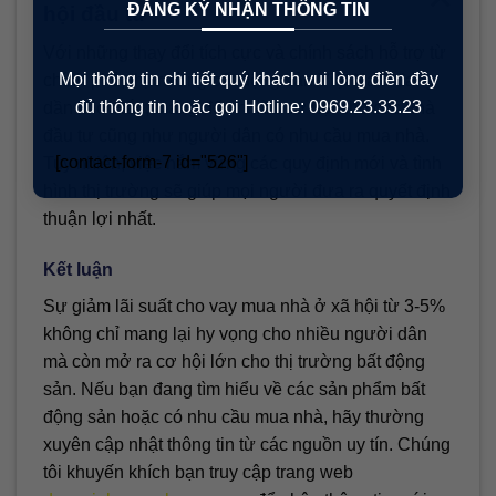
ĐĂNG KÝ NHẬN THÔNG TIN
hội đầu tư
Với những thay đổi tích cực và chính sách hỗ trợ từ
Mọi thông tin chi tiết quý khách vui lòng điền đầy
chính phủ, thị trường bất động sản Việt Nam đang
đủ thông tin hoặc gọi Hotline: 0969.23.33.23
dần khởi sắc, mang đến nhiều cơ hội cho các nhà
đầu tư cũng như người dân có nhu cầu mua nhà.
[contact-form-7 id="526"]
Tuy nhiên, việc nắm vững các quy định mới và tình
hình thị trường sẽ giúp mọi người đưa ra quyết định
thuận lợi nhất.
Kết luận
Sự giảm lãi suất cho vay mua nhà ở xã hội từ 3-5%
không chỉ mang lại hy vọng cho nhiều người dân
mà còn mở ra cơ hội lớn cho thị trường bất động
sản. Nếu bạn đang tìm hiểu về các sản phẩm bất
động sản hoặc có nhu cầu mua nhà, hãy thường
xuyên cập nhật thông tin từ các nguồn uy tín. Chúng
tôi khuyến khích bạn truy cập trang web