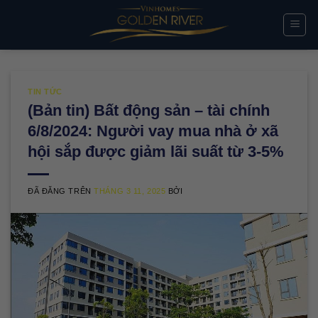
Chuyển
đến
nội
dung
TIN TỨC
(Bản tin) Bất động sản – tài chính
6/8/2024: Người vay mua nhà ở xã
hội sắp được giảm lãi suất từ 3-5%
ĐÃ ĐĂNG TRÊN
THÁNG 3 11, 2025
BỞI