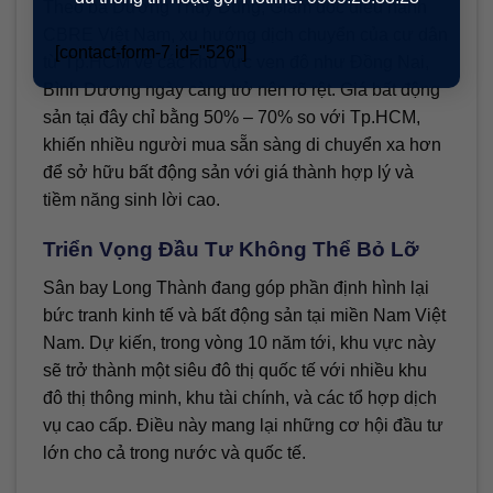
Theo bà Dương Thùy Dung, Giám đốc điều hành
CBRE Việt Nam, xu hướng dịch chuyển của cư dân
[contact-form-7 id="526"]
từ Tp.HCM về các khu vực ven đô như Đồng Nai,
Bình Dương ngày càng trở nên rõ rệt. Giá bất động
sản tại đây chỉ bằng 50% – 70% so với Tp.HCM,
khiến nhiều người mua sẵn sàng di chuyển xa hơn
để sở hữu bất động sản với giá thành hợp lý và
tiềm năng sinh lời cao.
Triển Vọng Đầu Tư Không Thể Bỏ Lỡ
Sân bay Long Thành đang góp phần định hình lại
bức tranh kinh tế và bất động sản tại miền Nam Việt
Nam. Dự kiến, trong vòng 10 năm tới, khu vực này
sẽ trở thành một siêu đô thị quốc tế với nhiều khu
đô thị thông minh, khu tài chính, và các tổ hợp dịch
vụ cao cấp. Điều này mang lại những cơ hội đầu tư
lớn cho cả trong nước và quốc tế.