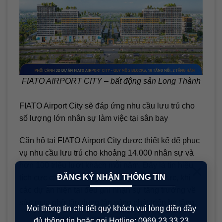
FIATO AIRPORT CITY – bất động sản Long Thành
FIATO Airport City sẽ đáp ứng nhu cầu lưu trú cho
số lượng lớn nhân sự làm việc tại sân bay
Căn hộ tại FIATO Airport City được thiết kế để phục
vụ nhu cầu lưu trú cho khoảng 14.000 nhân sự và
×
hơn 100 triệu lượt khách mỗi năm. Đây là tín hiệu
ĐĂNG KÝ NHẬN THÔNG TIN
tích cực cho thị trường bất động sản khu vực, khi
các dự án hiện tại đều ghi nhận sự tăng trưởng về
sức mua nhờ tận dụng làn sóng phát triển hạ tầng.
Mọi thông tin chi tiết quý khách vui lòng điền đầy
đủ thông tin hoặc gọi Hotline: 0969.23.33.23