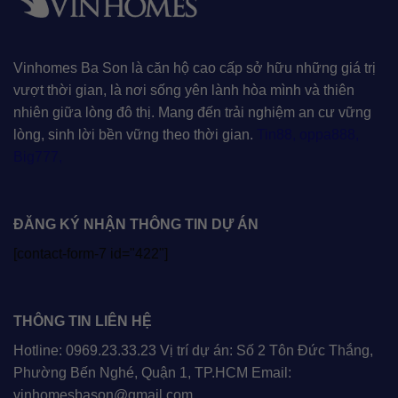
Vinhomes Ba Son là căn hộ cao cấp sở hữu những giá trị
vượt thời gian, là nơi sống yên lành hòa mình và thiên
nhiên giữa lòng đô thị. Mang đến trải nghiệm an cư vững
lòng, sinh lời bền vững theo thời gian.
Tin88
,
oppa888
,
Big777
,
ĐĂNG KÝ NHẬN THÔNG TIN DỰ ÁN
[contact-form-7 id="422"]
THÔNG TIN LIÊN HỆ
Hotline: 0969.23.33.23 Vị trí dự án: Số 2 Tôn Đức Thắng,
Phường Bến Nghé, Quận 1, TP.HCM Email:
vinhomesbason@gmail.com