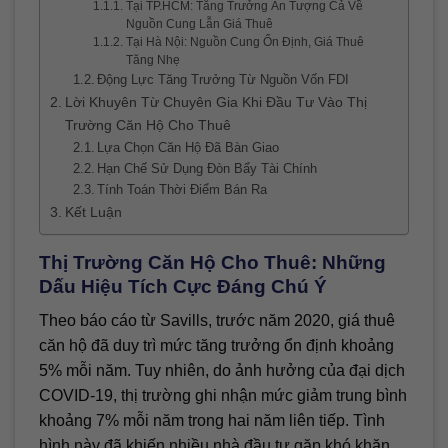
Tại TP.HCM: Tăng Trưởng Ấn Tượng Cả Về
Nguồn Cung Lẫn Giá Thuê
Tại Hà Nội: Nguồn Cung Ổn Định, Giá Thuê
Tăng Nhẹ
Động Lực Tăng Trưởng Từ Nguồn Vốn FDI
Lời Khuyên Từ Chuyên Gia Khi Đầu Tư Vào Thị
Trường Căn Hộ Cho Thuê
Lựa Chọn Căn Hộ Đã Bàn Giao
Hạn Chế Sử Dụng Đòn Bẩy Tài Chính
Tính Toán Thời Điểm Bán Ra
Kết Luận
Thị Trường Căn Hộ Cho Thuê: Những
Dấu Hiệu Tích Cực Đáng Chú Ý
Theo báo cáo từ Savills, trước năm 2020, giá thuê
căn hộ đã duy trì mức tăng trưởng ổn định khoảng
5% mỗi năm. Tuy nhiên, do ảnh hưởng của đại dịch
COVID-19, thị trường ghi nhận mức giảm trung bình
khoảng 7% mỗi năm trong hai năm liên tiếp. Tình
hình này đã khiến nhiều nhà đầu tư gặp khó khăn.