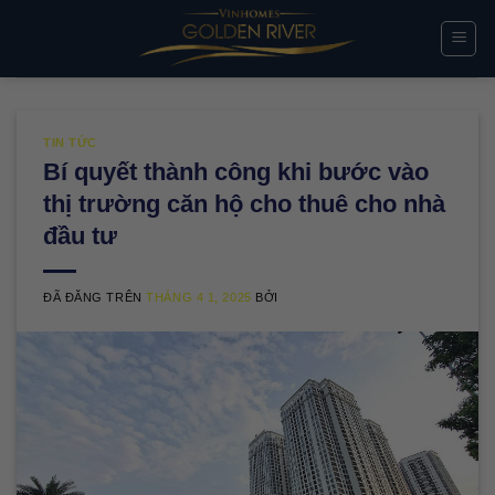
Chuyển
đến
nội
dung
TIN TỨC
Bí quyết thành công khi bước vào
thị trường căn hộ cho thuê cho nhà
đầu tư
ĐÃ ĐĂNG TRÊN
THÁNG 4 1, 2025
BỞI