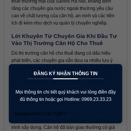
thuê thương mại của Savills Hà Nội, khẳng định
rằng các chuyên gia nước ngoài thường yêu cầu
cao về chất lượng của căn hộ, an ninh và các tiện
ích đi kèm như dịch vụ quản lý chuyên nghiệp.
Lời Khuyên Từ Chuyên Gia Khi Đầu Tư
Vào Thị Trường Căn Hộ Cho Thuê
Dù thị trường căn hộ cho thuê đang có dấu hiệu
phát triển, các chuyên gia vẫn đưa ra nhiều lưu ý
×
quan trọng cho các nhà đầu tư. Theo Savills, trong
ĐĂNG KÝ NHẬN THÔNG TIN
quý 2/2022, lợi nhuận cho thuê dao động từ 3,2%
đến 6,5%/năm tùy khu vực, thấp hơn nhiều so với
lãi suất ngân hàng hiện tại.
Mọi thông tin chi tiết quý khách vui lòng điền đầy
đủ thông tin hoặc gọi Hotline: 0969.23.33.23
Lựa Chọn Căn Hộ Đã Bàn Giao
Các nhà đầu tư nên ưu tiên chọn căn hộ đã bàn
[contact-form-7 id="526"]
giao thay vì đầu tư vào những dự án đang trong quá
trình xây dựng. Căn hộ đã bàn giao thường có giá