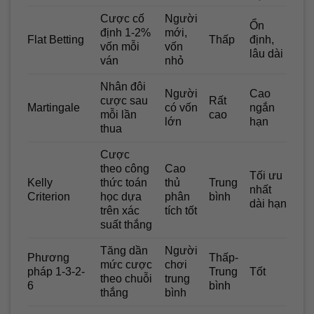
Cược cố
Người
Ổn
định 1-2%
mới,
Flat Betting
Thấp
định,
vốn mỗi
vốn
lâu dài
ván
nhỏ
Nhân đôi
Người
Cao
cược sau
Rất
Martingale
có vốn
ngắn
mỗi lần
cao
lớn
hạn
thua
Cược
theo công
Cao
Tối ưu
Kelly
thức toán
thủ
Trung
nhất
Criterion
học dựa
phân
bình
dài hạn
trên xác
tích tốt
suất thắng
Tăng dần
Người
Phương
Thấp-
mức cược
chơi
pháp 1-3-2-
Trung
Tốt
theo chuỗi
trung
6
bình
thắng
bình