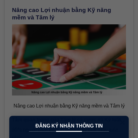
Nâng cao Lợi nhuận bằng Kỹ năng
mềm và Tâm lý
Nâng cao Lợi nhuận bằng Kỹ năng mềm và Tâm lý
×
Tầm quan trọng của Tâm lý cá cược và Kỷ luật
ĐĂNG KÝ NHẬN THÔNG TIN
90% người chơi thua lỗ vì thiếu kỷ luật. Hãy luôn
nhớ: