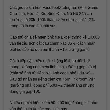
Các group kín trên Facebook/Telegram (Mini Game
Cao Thủ, Hội Tài Xỉu Siêu Đỉnh, Nổ Hũ 24/7…)
thường có 20k–100k thành viên nhưng chỉ 1–2%
trong đó là cao thủ thật sự.
Cao thủ chia sẻ miễn phí: file Excel thống kê 10.000
ván tài xỉu, lịch cắt cầu chính xác 85%, cách nhận
biết hũ sắp nổ qua âm thanh + hiệu ứng game.
Cách tiếp cận hiệu quả: • Lặng lẽ theo dõi 1–2
tháng, không comment linh tinh. • Đóng góp giá trị
(chia sẻ ảnh rút tiền lớn, ảnh code nhận được). •
Sau đó nhắn tin riêng cảm ơn + xin link room VIP
(thường phải đóng phí 500k–2 triệu/tháng nhưng
đáng giá gấp 10).
Nhiều người hiện kiếm 50–200 triệu/tháng chỉ nhờ
vào thông tin từ các room kín này.