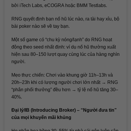
bởi iTech Labs, eCOGRA hoặc BMM Testlabs.
RNG quyết định bạn nổ hũ lúc nào, ra tài hay xỉu, bộ
bài poker nào sẽ về tay bạn.
Một số game có “chu kỳ nóng/lạnh” do RNG hoạt
động theo seed nhất định: ví dụ nổ hũ thường xuất
hiện sau 80–150 lượt quay cùng lúc của hàng nghìn
người.
Mẹo thực chiến: Chơi vào khung giờ 11h–13h và
20h–23h khi có lượng người chơi lớn nhất → RNG
“phân phối thưởng” đều hơn → tỷ lệ nổ hũ tăng 30–
40%.
Đại lý/IB (Introducing Broker) – “Người đưa tin”
của mọi khuyến mãi khủng
Họ nhận hoa hồng 30–55% từ nhà cái nên luôn cập