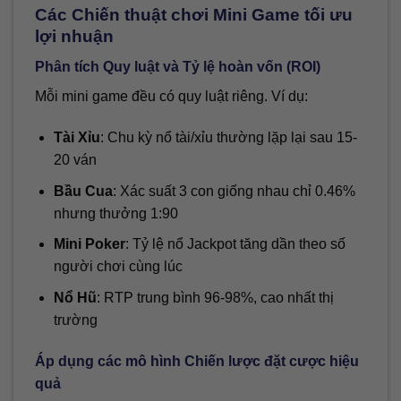
Các Chiến thuật chơi Mini Game tối ưu
lợi nhuận
Phân tích Quy luật và Tỷ lệ hoàn vốn (ROI)
Mỗi mini game đều có quy luật riêng. Ví dụ:
Tài Xỉu
: Chu kỳ nổ tài/xỉu thường lặp lại sau 15-
20 ván
Bầu Cua
: Xác suất 3 con giống nhau chỉ 0.46%
nhưng thưởng 1:90
Mini Poker
: Tỷ lệ nổ Jackpot tăng dần theo số
người chơi cùng lúc
Nổ Hũ
: RTP trung bình 96-98%, cao nhất thị
trường
Áp dụng các mô hình Chiến lược đặt cược hiệu
quả