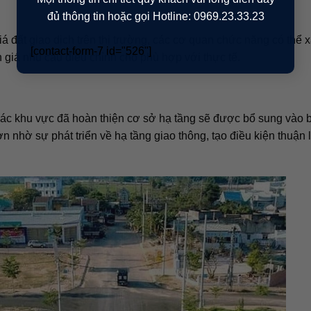
đủ thông tin hoặc gọi Hotline: 0969.23.33.23
á đất giao dịch trên thị trường, các cơ quan chức năng có thể 
[contact-form-7 id="526"]
h giá nhu cầu điều chỉnh cho phù hợp với thực tế.
ác khu vực đã hoàn thiện cơ sở hạ tầng sẽ được bổ sung vào 
ơn nhờ sự phát triển về hạ tầng giao thông, tạo điều kiện thuận 