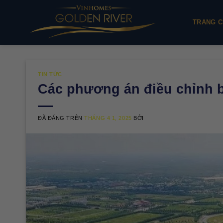
Chuyển
đến
TRANG C
nội
dung
TIN TỨC
Các phương án điều chỉnh 
ĐÃ ĐĂNG TRÊN
THÁNG 4 1, 2025
BỞI