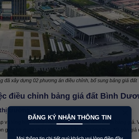
g đã xây dựng 02 phương án điều chỉnh, bổ sung bảng giá đất
ệc điều chỉnh bảng giá đất Bình Dư
×
thị trường
ĐĂNG KÝ NHẬN THÔNG TIN
p và tổng hợp, cung cấp căn cứ cho việc điều chỉnh bảng giá. 
òn giúp cơ quan chức năng nắm bắt xu hướng thay đổi của giá 
Mọi thông tin chi tiết quý khách vui lòng điền đầy