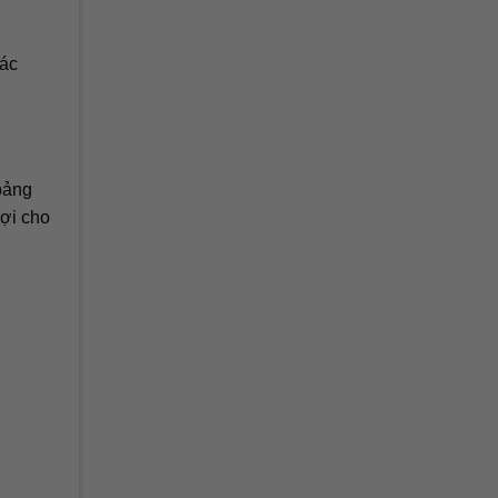
xác
bảng
lợi cho