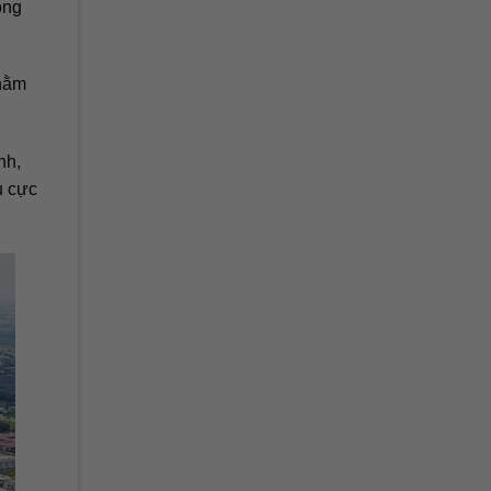
ọng
nhằm
nh,
u cực