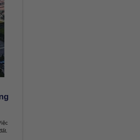
ơng
Việc
đất.