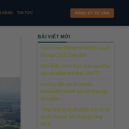
N HÀNG
TIN TỨC
ĐĂNG KÝ TƯ VẤN
BÀI VIẾT MỚI
Cách Chơi Rồng Hổ 69VN Chuẩn
Phong Cách Thần Bài
Giới thiệu cách thức tham gia khu
vực dự đoán thể thao Vin777
Hướng dẫn tạo tài khoản
Kingbet86 nhanh gọn và thao tác
đơn giản
Tổng hợp kỹ thuật phân tích xổ số
được chia sẻ bởi Hoàng Long
MCK