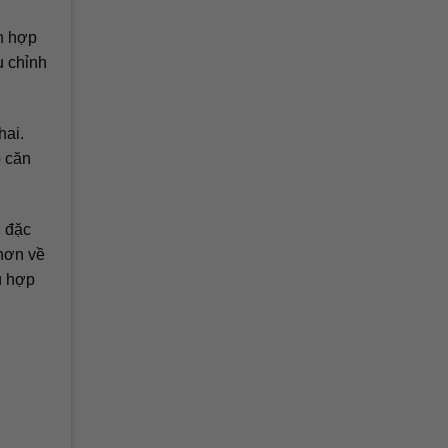
ch hợp
u chỉnh
hai.
õ căn
, đặc
 hơn về
ù hợp