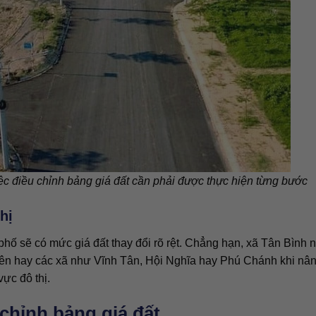
ệc điều chỉnh bảng giá đất cần phải được thực hiện từng bước
hị
phố sẽ có mức giá đất thay đổi rõ rệt. Chẳng hạn, xã Tân Bình 
yên hay các xã như Vĩnh Tân, Hội Nghĩa hay Phú Chánh khi nâ
ực đô thị.
 chỉnh bảng giá đất