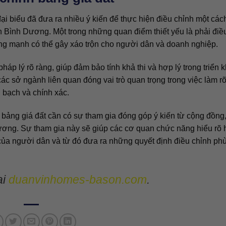
ại biểu đã đưa ra nhiều ý kiến để thực hiện điều chỉnh một cá
ỉnh Bình Dương. Một trong những quan điểm thiết yếu là phải điề
ộng mạnh có thể gây xáo trộn cho người dân và doanh nghiệp.
áp lý rõ ràng, giúp đảm bảo tính khả thi và hợp lý trong triển k
c sở ngành liên quan đóng vai trò quan trọng trong việc làm r
 bạch và chính xác.
h bảng giá đất cần có sự tham gia đóng góp ý kiến từ cộng đồng
hương. Sự tham gia này sẽ giúp các cơ quan chức năng hiểu rõ
t của người dân và từ đó đưa ra những quyết định điều chỉnh ph
ại
duanvinhomes-bason.com
.