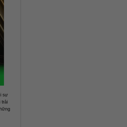
i sự
trải
những