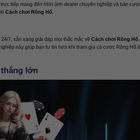
 trực tiếp mang đến hình ảnh dealer chuyên nghiệp và bàn cượ
ành
Cách chơi Rồng Hổ
.
24/7, sẵn sàng giải đáp mọi thắc mắc về
Cách chơi Rồng Hổ
,
 nghiệp này giúp bạn tự tin hơn khi tham gia cá cược Rồng Hổ t
 thắng lớn