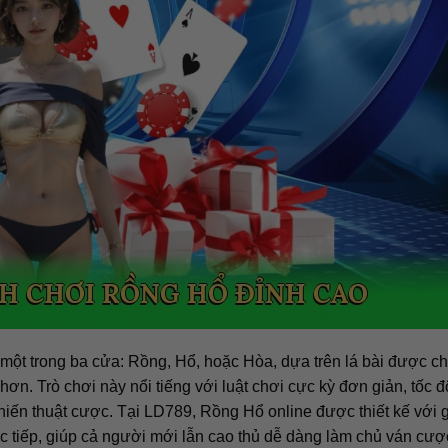
một trong ba cửa: Rồng, Hổ, hoặc Hòa, dựa trên lá bài được ch
ơn. Trò chơi này nổi tiếng với luật chơi cực kỳ đơn giản, tốc 
iến thuật cược. Tại LD789, Rồng Hổ online được thiết kế với 
rực tiếp, giúp cả người mới lẫn cao thủ dễ dàng làm chủ ván cượ