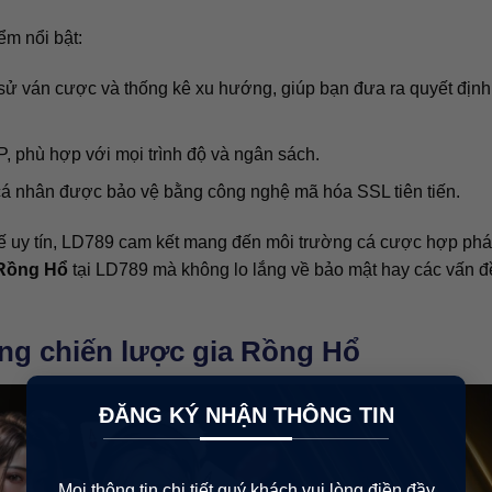
ểm nổi bật:
ịch sử ván cược và thống kê xu hướng, giúp bạn đưa ra quyết định
, phù hợp với mọi trình độ và ngân sách.
n cá nhân được bảo vệ bằng công nghệ mã hóa SSL tiên tiến.
ế uy tín, LD789 cam kết mang đến môi trường cá cược hợp phá
 Rồng Hổ
tại LD789 mà không lo lắng về bảo mật hay các vấn 
g chiến lược gia Rồng Hổ
×
ĐĂNG KÝ NHẬN THÔNG TIN
Mọi thông tin chi tiết quý khách vui lòng điền đầy