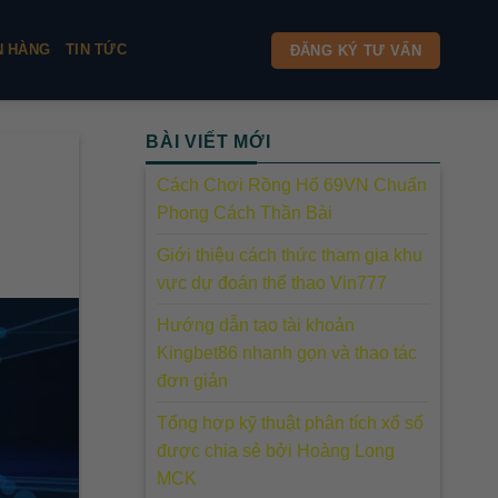
N HÀNG
TIN TỨC
ĐĂNG KÝ TƯ VẤN
BÀI VIẾT MỚI
Cách Chơi Rồng Hổ 69VN Chuẩn
Phong Cách Thần Bài
Giới thiệu cách thức tham gia khu
vực dự đoán thể thao Vin777
Hướng dẫn tạo tài khoản
Kingbet86 nhanh gọn và thao tác
đơn giản
Tổng hợp kỹ thuật phân tích xổ số
được chia sẻ bởi Hoàng Long
MCK