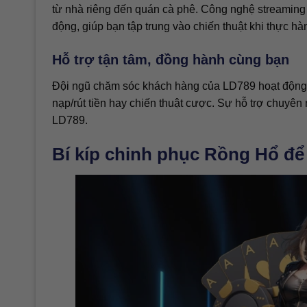
từ nhà riêng đến quán cà phê. Công nghệ streaming
động, giúp bạn tập trung vào chiến thuật khi thực h
Hỗ trợ tận tâm, đồng hành cùng bạn
Đội ngũ chăm sóc khách hàng của LD789 hoạt động 
nạp/rút tiền hay chiến thuật cược. Sự hỗ trợ chuyên
LD789.
Bí kíp chinh phục Rồng Hổ để