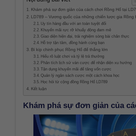
Khám phá sự đơn giản của cách chơi Rồng Hổ tại LD
LD789 – Vương quốc của những chiến lược gia Rồng
Uy tín hàng đầu với an toàn tuyệt đối
Khuyến mãi rực rỡ khuấy động đam mê
Giao diện hiện đại, trải nghiệm sòng bài chân thực
Hỗ trợ tận tâm, đồng hành cùng bạn
Bí kíp chinh phục Rồng Hổ để thắng lớn
Hiểu rõ luật chơi và tỷ lệ trả thưởng
Phân tích lịch sử ván cược để nhận diện xu hướng
Tận dụng khuyến mãi để tăng vốn cược
Quản lý ngân sách cược một cách khoa học
Học hỏi từ cộng đồng Rồng Hổ LD789
Kết luận
Khám phá sự đơn giản của cá