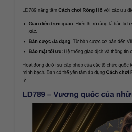
LD789 nâng tầm
Cách chơi Rồng Hổ
với các ưu đi
Giao diện trực quan
: Hiển thị rõ ràng lá bài, l
xác.
Bàn cược đa dạng
: Từ bàn cược cơ bản đến VIP
Bảo mật tối ưu
: Hệ thống giao dịch và thông ti
Hoạt động dưới sự cấp phép của các tổ chức quốc t
minh bạch. Bạn có thể yên tâm áp dụng
Cách chơi
lý.
LD789 – Vương quốc của nhữn