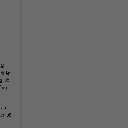
ái
thiện
g, và
công
 áp
iến sẽ