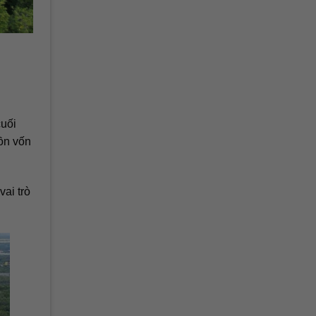
cuối
uồn vốn
ai trò