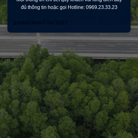
đủ thông tin hoặc gọi Hotline: 0969.23.33.23
[contact-form-7 id="526"]