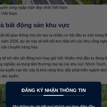
uyên rừng ngập mặn đẹp nhất Việt Nam
 Việt Nam
 và bất động sản khu vực
t độ giao thông mà còn tạo ra nhiều cơ hội đầu tư mới trong l
o năm 2026, dự án này sẽ kết nối trực tiếp với các khu công ngh
uả vận chuyển hàng hóa.
 sẽ trở nên sôi động hơn bao giờ hết. Nhiều nhà đầu tư đang t
ng nghiệp và trung tâm thương mại tại các khu vực Nhơn Trạch
ủa tuyến cao tốc này là khả năng thúc đẩy phát triển ngành dịch
c dọc tuyến.
×
ĐĂNG KÝ NHẬN THÔNG TIN
Mọi thông tin chi tiết quý khách vui lòng điền đầy