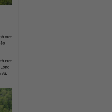
ĩnh vực
iệp
ích cực
, Long
 vụ,