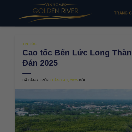
Chuyển
đến
TRANG C
nội
dung
TIN TỨC
Cao tốc Bến Lức Long Thành
Đán 2025
ĐÃ ĐĂNG TRÊN
THÁNG 4 1, 2025
BỞI