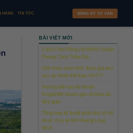
N HÀNG
TIN TỨC
ĐĂNG KÝ TƯ VẤN
BÀI VIẾT MỚI
Cách Chơi Rồng Hổ 69VN Chuẩn
ên
Phong Cách Thần Bài
Giới thiệu cách thức tham gia khu
vực dự đoán thể thao Vin777
Hướng dẫn tạo tài khoản
Kingbet86 nhanh gọn và thao tác
đơn giản
Tổng hợp kỹ thuật phân tích xổ số
được chia sẻ bởi Hoàng Long
MCK