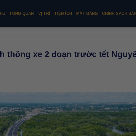
HỦ
TỔNG QUAN
VỊ TRÍ
TIỆN ÍCH
MẶT BẰNG
CHÍNH SÁCH BÁ
 thông xe 2 đoạn trước tết Nguy