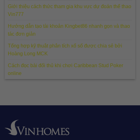
Giới thiệu cách thức tham gia khu vực dự đoán thể thao
Vin777
Hướng dẫn tạo tài khoản Kingbet86 nhanh gọn và thao
tác đơn giản
Tổng hợp kỹ thuật phân tích xổ số được chia sẻ bởi
Hoàng Long MCK
Cách đọc bài đối thủ khi chơi Caribbean Stud Poker
online