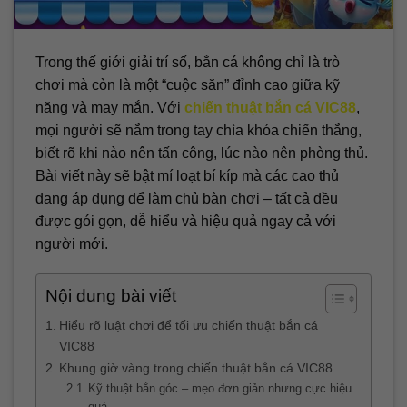
Trong thế giới giải trí số, bắn cá không chỉ là trò
chơi mà còn là một “cuộc săn” đỉnh cao giữa kỹ
năng và may mắn. Với
chiến thuật bắn cá VIC88
,
mọi người sẽ nắm trong tay chìa khóa chiến thắng,
biết rõ khi nào nên tấn công, lúc nào nên phòng thủ.
Bài viết này sẽ bật mí loạt bí kíp mà các cao thủ
đang áp dụng để làm chủ bàn chơi – tất cả đều
được gói gọn, dễ hiểu và hiệu quả ngay cả với
người mới.
Nội dung bài viết
Hiểu rõ luật chơi để tối ưu chiến thuật bắn cá
VIC88
Khung giờ vàng trong chiến thuật bắn cá VIC88
Kỹ thuật bắn góc – mẹo đơn giản nhưng cực hiệu
quả