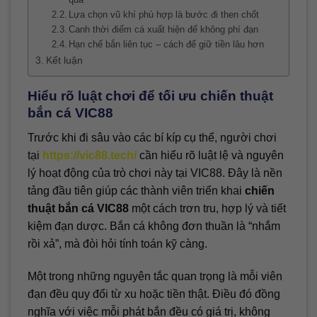
Lựa chọn vũ khí phù hợp là bước đi then chốt
Canh thời điểm cá xuất hiện để không phí đạn
Hạn chế bắn liên tục – cách để giữ tiền lâu hơn
Kết luận
Hiểu rõ luật chơi để tối ưu chiến thuật
bắn cá VIC88
Trước khi đi sâu vào các bí kíp cụ thể, người chơi
tại
https://vic88.tech/
cần hiểu rõ luật lệ và nguyên
lý hoạt động của trò chơi này tại VIC88. Đây là nền
tảng đầu tiên giúp các thành viên triển khai
chiến
thuật bắn cá VIC88
một cách trơn tru, hợp lý và tiết
kiệm đạn dược. Bắn cá không đơn thuần là “nhắm
rồi xả”, mà đòi hỏi tính toán kỹ càng.
Một trong những nguyên tắc quan trọng là mỗi viên
đạn đều quy đổi từ xu hoặc tiền thật. Điều đó đồng
nghĩa với việc mỗi phát bắn đều có giá trị, không