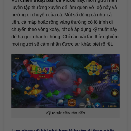
Với
chiến thuật bắn cá VIC88
này, mọi người nên
luyện tập thường xuyên để làm quen với độ nảy và
hướng di chuyển của cá. Một số dòng cá như cá
tiên, cá mập hoặc rồng vàng thường có lộ trình di
chuyển theo vòng xoáy, rất dễ áp dụng kỹ thuật này
để hạ gục nhanh chóng. Chỉ cần vài lần thử nghiệm,
mọi người sẽ cảm nhận được sự khác biệt rõ rệt.
Kỹ thuật siêu tân tiến