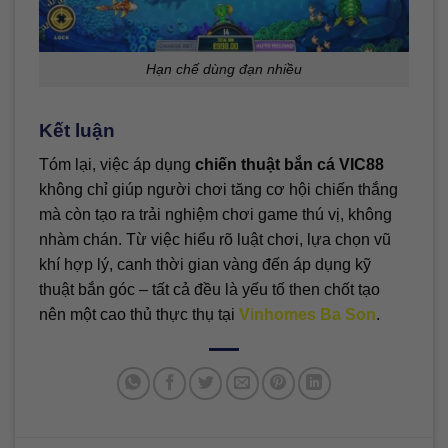
Hạn chế dùng đạn nhiều
Kết luận
Tóm lại, việc áp dụng
chiến thuật bắn cá VIC88
không chỉ giúp người chơi tăng cơ hội chiến thắng
mà còn tạo ra trải nghiệm chơi game thú vị, không
nhàm chán. Từ việc hiểu rõ luật chơi, lựa chọn vũ
khí hợp lý, canh thời gian vàng đến áp dụng kỹ
thuật bắn góc – tất cả đều là yếu tố then chốt tạo
nên một cao thủ thực thụ tại
Vinhomes Ba Son
.