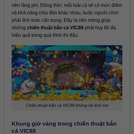
nên lãng phí. Đồng thời, mỗi loài cá sẽ có mức điểm
và khả năng chịu đòn khác nhau, buộc người chơi
phải tính toán cẩn trọng. Đây là nền móng giúp
những
chiến thuật bắn cá VIC88
phát huy tối đa
hiệu quả trong quá trình thi đấu.
Chiến thuật bắn cá VIC88 không hề khó tìm
Khung giờ vàng trong chiến thuật bắn
cá VIC88