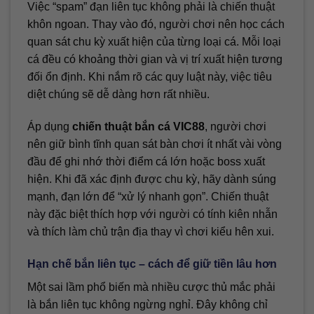
Việc “spam” đạn liên tục không phải là chiến thuật
khôn ngoan. Thay vào đó, người chơi nên học cách
quan sát chu kỳ xuất hiện của từng loại cá. Mỗi loại
cá đều có khoảng thời gian và vị trí xuất hiện tương
đối ổn định. Khi nắm rõ các quy luật này, việc tiêu
diệt chúng sẽ dễ dàng hơn rất nhiều.
Áp dụng
chiến thuật bắn cá VIC88
, người chơi
nên giữ bình tĩnh quan sát bàn chơi ít nhất vài vòng
đầu để ghi nhớ thời điểm cá lớn hoặc boss xuất
hiện. Khi đã xác định được chu kỳ, hãy dành súng
mạnh, đạn lớn để “xử lý nhanh gọn”. Chiến thuật
này đặc biệt thích hợp với người có tính kiên nhẫn
và thích làm chủ trận địa thay vì chơi kiểu hên xui.
Hạn chế bắn liên tục – cách để giữ tiền lâu hơn
Một sai lầm phổ biến mà nhiều cược thủ mắc phải
là bắn liên tục không ngừng nghỉ. Đây không chỉ