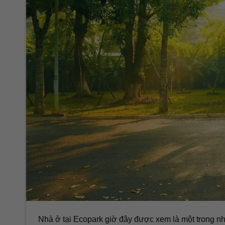
Nhà ở tại Ecopark giờ đây được xem là một trong nh