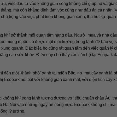
ưu, việc đầu tư vào không gian sống không chỉ giúp họ và gia 
 thẳng, mà còn khẳng định tầm vóc cũng như dấu ấn cá nhân. 
chú trọng vào việc phát triển không gian xanh, thu hút sự quan
ông khí trở thành mối quan tâm hàng đầu. Người mua và nhà đầu
 còn mong muốn có được một môi trường trong lành để bảo vệ 
g xung quanh. Đặc biệt, họ cũng rất quan tâm đến việc quản lý c
 nâng cao sức khỏe. Điều này cho thấy các căn hộ tại Ecopark 
ĩ đến một “thành phố” xanh tại miền Bắc, nơi mà cây xanh là 
hị Ecopark nổi bật với không gian xanh mát, với diện tích cây x
g không khí trong lành tương đương với tiêu chuẩn châu Âu, t
i đô Hà Nội vào những ngày hè nóng nực. Ecopark không chỉ man
sống lý tưởng.