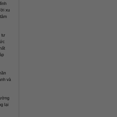
đình
Với xu
 tâm
 tư
sức
hất
đáp
phần
anh và
hường
g lại