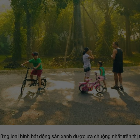
ững loại hình bất động sản xanh được ưa chuộng nhất trên thị