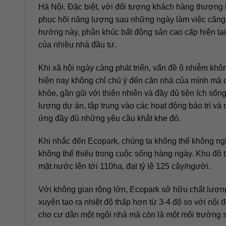
Hà Nội. Đặc biệt, với đối tượng khách hàng thượng l
phục hồi năng lượng sau những ngày làm việc căng
hướng này, phân khúc bất động sản cao cấp hiện tại 
của nhiều nhà đầu tư.
Khi xã hội ngày càng phát triển, vấn đề ô nhiễm kh
hiện nay không chỉ chú ý đến căn nhà của mình mà
khỏe, gần gũi với thiên nhiên và đầy đủ tiện ích sốn
lượng dự án, tập trung vào các hoạt động bảo trì và
ứng đầy đủ những yêu cầu khắt khe đó.
Khi nhắc đến Ecopark, chúng ta không thể không ngh
không thể thiếu trong cuộc sống hàng ngày. Khu đô t
mặt nước lên tới 110ha, đạt tỷ lệ 125 cây/người.
Với không gian rộng lớn, Ecopark sở hữu chất lượn
xuyên tạo ra nhiệt độ thấp hơn từ 3-4 độ so với nộ
cho cư dân một ngôi nhà mà còn là một môi trường 