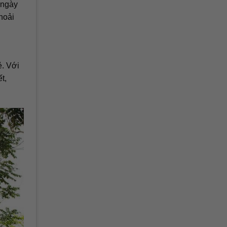
 ngày
hoải
n
ẻ. Với
t,