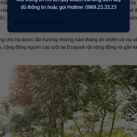
hảy, vui chơi là điều không thể quên. Tuy nhiên, khi đô thị hóa
đủ thông tin hoặc gọi Hotline: 0969.23.33.23
 kiếm không gian vui chơi an toàn. Tại Ecopark, trẻ em có thể t
c, nhờ vậy giúp tránh xa tình trạng béo phì và gắn kết với thiê
[contact-form-7 id="526"]
ưởng cho họ được tận hưởng những năm tháng an nhiên và vui v
, cộng đồng người cao tuổi tại Ecopark rất năng động và gắn kế