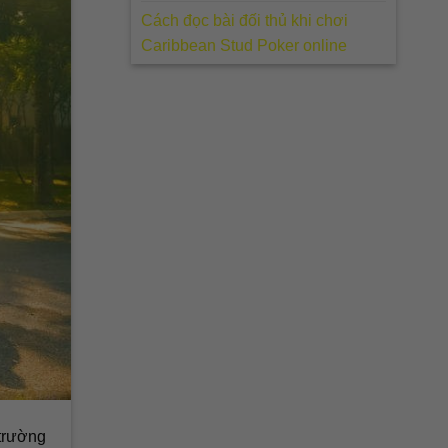
Cách đọc bài đối thủ khi chơi
Caribbean Stud Poker online
 trường