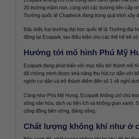
20 trường mầm non, cùng với các trường liên cấp như
Trường quốc tế Chadwick đang trong quá trình xây d
Đặc biệt, hai trường đại học quốc tế là Trường đạ
động tại Ecopark, tạo điều kiện cho các thế hệ trẻ 
Hướng tới mô hình Phú Mỹ Hư
Ecopark đang phát triển với mục tiêu trở thành mô 
đã chứng minh được khả năng thu hút cư dân với bề 
nghìn cư dân và trở thành điểm đến số 1 về nghỉ d
Cũng như Phú Mỹ Hưng, Ecopark không chỉ chú trọng
sống văn hóa, dịch vụ tiện ích và không gian xanh. 
cộng đồng bền vững, đáng sống.
Chất lượng không khí như ở 