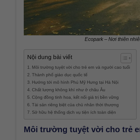
Ecopark – Nơi thiên nhi
Nội dung bài viết
Môi trường tuyệt vời cho trẻ em và người cao tuổi
Thành phố giáo dục quốc tế
Hướng tới mô hình Phú Mỹ Hưng tại Hà Nội
Chất lượng không khí như ở châu Âu
Cộng đồng tinh hoa, kết nối giá trị bền vững
Tài sản riêng biệt của chủ nhân thời thượng
Sở hữu hệ thống dịch vụ tiện ích toàn diện
Môi trường tuyệt vời cho trẻ 