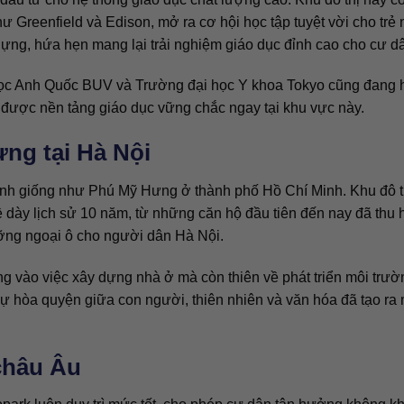
 Greenfield và Edison, mở ra cơ hội học tập tuyệt vời cho trẻ 
ựng, hứa hẹn mang lại trải nghiệm giáo dục đỉnh cao cho cư d
i học Anh Quốc BUV và Trường đại học Y khoa Tokyo cũng đang 
có được nền tảng giáo dục vững chắc ngay tại khu vực này.
ng tại Hà Nội
hình giống như Phú Mỹ Hưng ở thành phố Hồ Chí Minh. Khu đô t
dày lịch sử 10 năm, từ những căn hộ đầu tiên đến nay đã thu 
ưỡng ngoại ô cho người dân Hà Nội.
 vào việc xây dựng nhà ở mà còn thiên về phát triển môi trườ
Sự hòa quyện giữa con người, thiên nhiên và văn hóa đã tạo ra
châu Âu