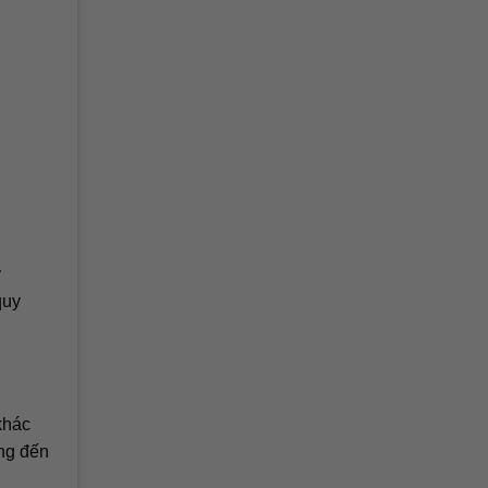
y
quy
khác
ng đến