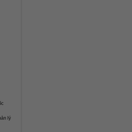
ốc
uản lý