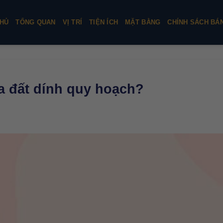
HỦ
TỔNG QUAN
VỊ TRÍ
TIỆN ÍCH
MẶT BẰNG
CHÍNH SÁCH BÁ
a đất dính quy hoạch?