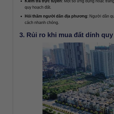
Kiểm tra trực tuyến
: Một số ứng dụng hoặc tran
quy hoạch đất.
Hỏi thăm người dân địa phương
: Người dân qu
cách nhanh chóng.
3. Rủi ro khi mua đất dính qu