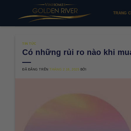
Chuyển
đến
TRANG C
nội
dung
TIN TỨC
Có những rủi ro nào khi mu
ĐÃ ĐĂNG TRÊN
THÁNG 2 18, 2025
BỞI