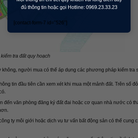
đủ thông tin hoặc gọi Hotline: 0969.23.33.23
[contact-form-7 id="526"]
kiểm tra đất quy hoạch
y không, người mua có thể áp dụng các phương pháp kiểm tra 
thông tin đầu tiên cần xem xét khi mua một mảnh đất. Trên sổ đỏ
có.
n đến văn phòng đăng ký đất đai hoặc cơ quan nhà nước có t
hơn.
công ty môi giới hoặc dịch vụ tư vấn bất động sản có thể cung 