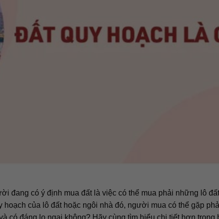
ời đang có ý định mua đất là việc có thể mua phải những lô đất
y hoạch của lô đất hoặc ngôi nhà đó, người mua có thể gặp phải
 và có đáng lo ngại không? Hãy cùng tìm hiểu chi tiết hơn trong b