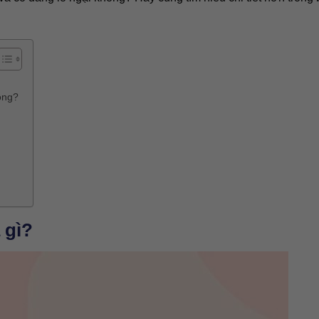
ông?
 gì?