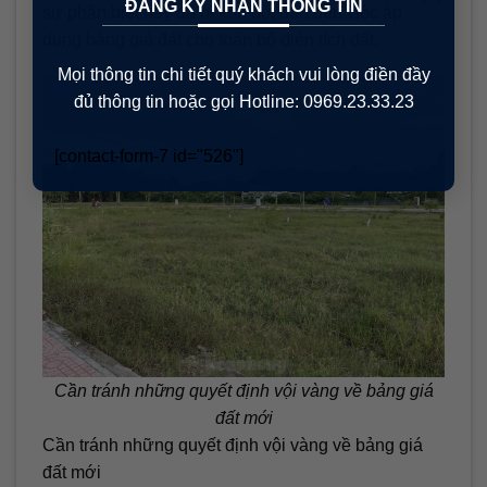
ĐĂNG KÝ NHẬN THÔNG TIN
sự phân biệt này đã bị xóa bỏ, dẫn đến việc áp
dụng bảng giá đất cho toàn bộ diện tích đất.
Mọi thông tin chi tiết quý khách vui lòng điền đầy
đủ thông tin hoặc gọi Hotline: 0969.23.33.23
[contact-form-7 id="526"]
Cần tránh những quyết định vội vàng về bảng giá
đất mới
Cần tránh những quyết định vội vàng về bảng giá
đất mới