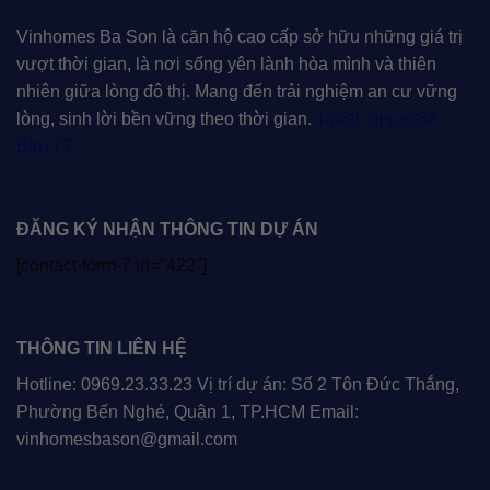
Vinhomes Ba Son là căn hộ cao cấp sở hữu những giá trị
vượt thời gian, là nơi sống yên lành hòa mình và thiên
nhiên giữa lòng đô thị. Mang đến trải nghiệm an cư vững
lòng, sinh lời bền vững theo thời gian.
Tin88
,
oppa888
,
Big777
,
ĐĂNG KÝ NHẬN THÔNG TIN DỰ ÁN
[contact-form-7 id="422"]
THÔNG TIN LIÊN HỆ
Hotline: 0969.23.33.23 Vị trí dự án: Số 2 Tôn Đức Thắng,
Phường Bến Nghé, Quận 1, TP.HCM Email:
vinhomesbason@gmail.com