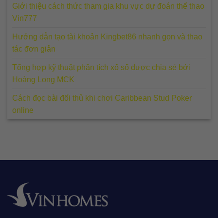
Giới thiệu cách thức tham gia khu vực dự đoán thể thao
Vin777
Hướng dẫn tạo tài khoản Kingbet86 nhanh gọn và thao
tác đơn giản
Tổng hợp kỹ thuật phân tích xổ số được chia sẻ bởi
Hoàng Long MCK
Cách đọc bài đối thủ khi chơi Caribbean Stud Poker
online