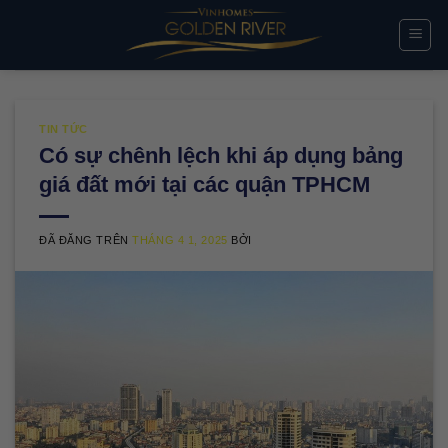
Chuyển
đến
nội
dung
TIN TỨC
Có sự chênh lệch khi áp dụng bảng
giá đất mới tại các quận TPHCM
ĐÃ ĐĂNG TRÊN
THÁNG 4 1, 2025
BỞI