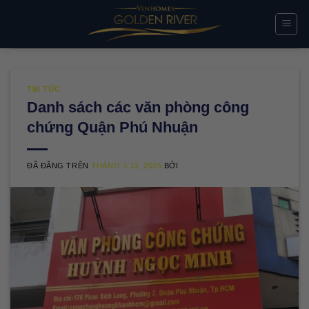
Chuyển
đến
nội
dung
TIN TỨC
Danh sách các văn phòng công
chứng Quận Phú Nhuận
ĐÃ ĐĂNG TRÊN
THÁNG 3 13, 2025
BỞI