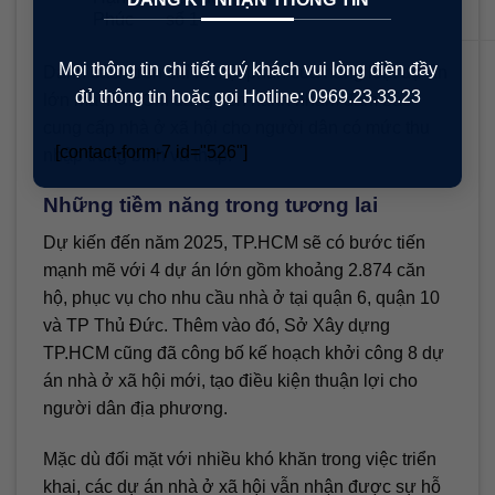
Phúc
số 1
Mọi thông tin chi tiết quý khách vui lòng điền đầy
Danh sách trên chỉ là một phần của hàng loạt dự án
đủ thông tin hoặc gọi Hotline: 0969.23.33.23
lớn mà TP.HCM đang tiến hành nhằm đảm bảo
cung cấp nhà ở xã hội cho người dân có mức thu
[contact-form-7 id="526"]
nhập trung bình và thấp.
Những tiềm năng trong tương lai
Dự kiến đến năm 2025, TP.HCM sẽ có bước tiến
mạnh mẽ với 4 dự án lớn gồm khoảng 2.874 căn
hộ, phục vụ cho nhu cầu nhà ở tại quận 6, quận 10
và TP Thủ Đức. Thêm vào đó, Sở Xây dựng
TP.HCM cũng đã công bố kế hoạch khởi công 8 dự
án nhà ở xã hội mới, tạo điều kiện thuận lợi cho
người dân địa phương.
Mặc dù đối mặt với nhiều khó khăn trong việc triển
khai, các dự án nhà ở xã hội vẫn nhận được sự hỗ