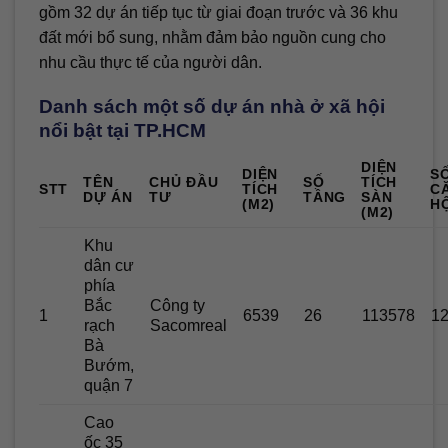
gồm 32 dự án tiếp tục từ giai đoạn trước và 36 khu
đất mới bổ sung, nhằm đảm bảo nguồn cung cho
nhu cầu thực tế của người dân.
Danh sách một số dự án nhà ở xã hội
nổi bật tại TP.HCM
DIỆN
DIỆN
S
TÊN
CHỦ ĐẦU
SỐ
TÍCH
STT
TÍCH
C
DỰ ÁN
TƯ
TẦNG
SÀN
(M2)
H
(M2)
Khu
dân cư
phía
Bắc
Công ty
1
6539
26
113578
1
rạch
Sacomreal
Bà
Bướm,
quận 7
Cao
ốc 35