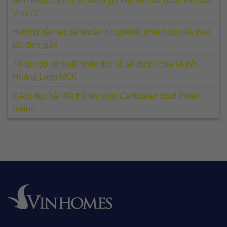
Giới thiệu cách thức tham gia khu vực dự đoán thể thao
Vin777
Hướng dẫn tạo tài khoản Kingbet86 nhanh gọn và thao
tác đơn giản
Tổng hợp kỹ thuật phân tích xổ số được chia sẻ bởi
Hoàng Long MCK
Cách đọc bài đối thủ khi chơi Caribbean Stud Poker
online