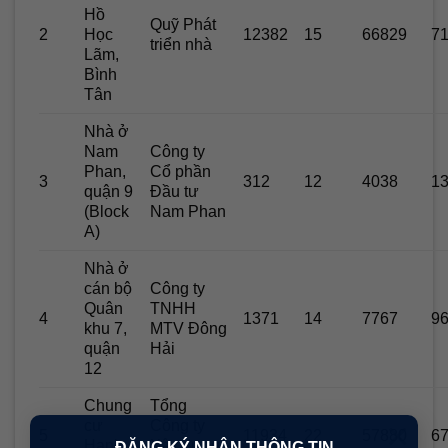
Hồ
Quỹ Phát
2
Học
12382
15
66829
7
triển nhà
Lãm,
Bình
Tân
Nhà ở
Nam
Công ty
Phan,
Cổ phần
3
312
12
4038
1
quận 9
Đầu tư
(Block
Nam Phan
A)
Nhà ở
cán bộ
Công ty
Quân
TNHH
4
1371
14
7767
9
khu 7,
MTV Đông
quận
Hải
12
Chung
Tổng
×
cư
Công ty
5
11934
22
57880
6
Hạnh
Xây dựng
ĐĂNG KÝ NHẬN THÔNG TIN