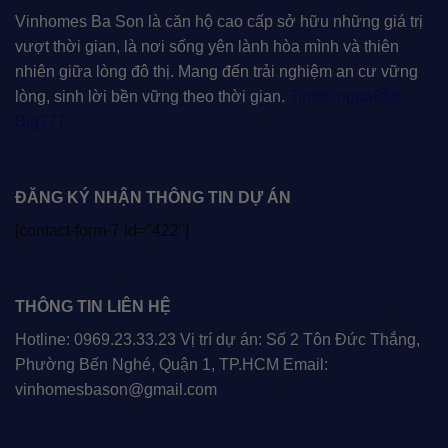
Vinhomes Ba Son là căn hộ cao cấp sở hữu những giá trị
vượt thời gian, là nơi sống yên lành hòa mình và thiên
nhiên giữa lòng đô thị. Mang đến trải nghiệm an cư vững
lòng, sinh lời bền vững theo thời gian.
Tin88
,
oppa888
,
Big777
,
ĐĂNG KÝ NHẬN THÔNG TIN DỰ ÁN
[contact-form-7 id="422"]
THÔNG TIN LIÊN HỆ
Hotline: 0969.23.33.23 Vị trí dự án: Số 2 Tôn Đức Thắng,
Phường Bến Nghé, Quận 1, TP.HCM Email:
vinhomesbason@gmail.com