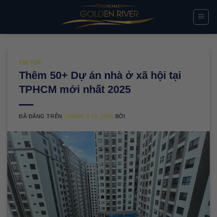
Chuyển
đến
nội
dung
TIN TỨC
Thêm 50+ Dự án nhà ở xã hội tại
TPHCM mới nhất 2025
ĐÃ ĐĂNG TRÊN
THÁNG 3 13, 2025
BỞI