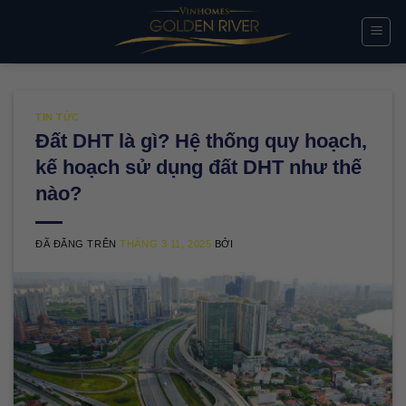
Chuyển
đến
nội
dung
TIN TỨC
Đất DHT là gì? Hệ thống quy hoạch,
kế hoạch sử dụng đất DHT như thế
nào?
ĐÃ ĐĂNG TRÊN
THÁNG 3 11, 2025
BỞI