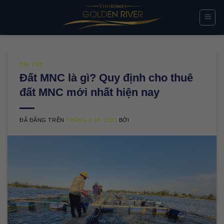
Chuyển
đến
nội
dung
TIN TỨC
Đất MNC là gì? Quy định cho thuê
đất MNC mới nhất hiện nay
ĐÃ ĐĂNG TRÊN
THÁNG 2 18, 2025
BỞI