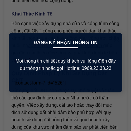
phát triển văn hóa cộng đồng.
Khai Thác Kinh Tế
Bên cạnh việc xây dựng nhà cửa và công trình công
cộng, đất ONT cũng cho phép người dân khai thác
×
kinh tế thông qua các hoạt động như trồng trọt, chăn
ĐĂNG KÝ NHẬN THÔNG TIN
nuôi, hoặc kinh doanh nhỏ. Đây là một cách giúp
gia đình cải thiện đời sống và phát triển kinh tế bền
vững.
Mọi thông tin chi tiết quý khách vui lòng điền đầy
đủ thông tin hoặc gọi Hotline: 0969.23.33.23
Quy Định Pháp Lý Khi Sử Dụng Đất
ONT
[contact-form-7 id="526"]
Sử dụng đất ONT cần được sự phê duyệt và tuân
thủ các quy định từ cơ quan Nhà nước có thẩm
quyền. Việc xây dựng, cải tạo hoặc thay đổi mục
đích sử dụng đất phải đảm bảo phù hợp với quy
hoạch sử dụng đất nông thôn và quy hoạch xây
dựng của khu vực nhằm đảm bảo sự phát triển bền