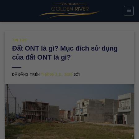
Chuyển
đến
nội
dung
TIN TỨC
Đất ONT là gì? Mục đích sử dụng
của đất ONT là gì?
ĐÃ ĐĂNG TRÊN
THÁNG 3 11, 2025
BỞI