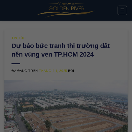
Chuyển
đến
nội
dung
TIN TỨC
Dự báo bức tranh thị trường đất
nền vùng ven TP.HCM 2024
ĐÃ ĐĂNG TRÊN
THÁNG 4 1, 2025
BỞI