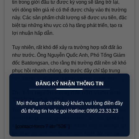
tin trong giới đầu tư được kỳ vọng sẽ tăng trở lại,
với dòng tiền giá rẻ có thể được chảy vào thị trường
này. Các sản phẩm chất lượng sẽ được ưu tiên, đặc
biệt tại những khu vực có hạ tầng phát triển, tạo ra
lợi nhuận hấp dẫn.
Tuy nhiên, rất khó để xảy ra trường hợp sốt đất ảo
như trước. Ông Nguyễn Quốc Anh, Phó Tổng Giám
đốc Batdongsan, cho rằng thị trường đất nền sẽ khó
phục hồi nhanh chóng, do trước đây chỉ tập trung
×
vào đầu tư và đầu cơ, ít phục vụ nhu cầu ở thực.
ĐĂNG KÝ NHẬN THÔNG TIN
Dự báo nguồn cung đất nền vùng ven
TP.HCM năm 2024
Mọi thông tin chi tiết quý khách vui lòng điền đầy
Theo dự báo từ VARS, năm 2024 sẽ chứng kiến sự
đủ thông tin hoặc gọi Hotline: 0969.23.33.23
thiếu hụt nguồn cung đất nền mới, do việc áp dụng
các quy định pháp luật mới. Nỗi lo này có thể tạo áp
[contact-form-7 id="526"]
lực tăng giá từ 5-7% so với năm 2023 đối với các