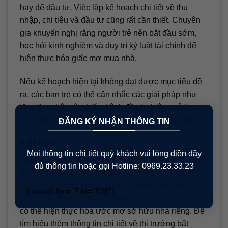
hay để đầu tư. Việc lập kế hoạch chi tiết về thu
nhập, chi tiêu và đầu tư cũng rất cần thiết. Chuyên
gia khuyến nghị rằng người trẻ nên bắt đầu sớm,
học hỏi kinh nghiệm và duy trì kỷ luật tài chính để
hiện thực hóa giấc mơ mua nhà.
Nếu kế hoạch hiện tại không đạt được mục tiêu đề
ra, các bạn trẻ có thể cân nhắc các giải pháp như
tăng thu nhập, tìm kiếm kênh đầu tư hiệu quả hơn
×
hoặc lớn hơn là kéo dài thời gian dự trù mua nhà.
ĐĂNG KÝ NHẬN THÔNG TIN
Kết luận
Mọi thông tin chi tiết quý khách vui lòng điền đầy
Giá bất động sản tăng cao đang trở thành một thách
đủ thông tin hoặc gọi Hotline: 0969.23.33.23
thức lớn đối với giới trẻ tại Hà Nội và TP. Hồ Chí
Minh. Tuy nhiên, với việc lập kế hoạch tài chính cụ
[contact-form-7 id="526"]
thể và các bước chuẩn bị kỹ lưỡng, bất kỳ ai cũng
có thể hiện thực hóa ước mơ sở hữu nhà riêng. Để
tìm hiểu thêm thông tin chi tiết về thị trường bất