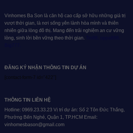
Vinhomes Ba Son là căn hộ cao cấp sở hữu những giá trị
vượt thời gian, là nơi sống yên lành hòa mình và thiên
nhiên giữa lòng đô thị. Mang đến trải nghiệm an cư vững
lòng, sinh lời bền vững theo thời gian.
Tin88
,
oppa888
,
Big777
,
ĐĂNG KÝ NHẬN THÔNG TIN DỰ ÁN
[contact-form-7 id="422"]
THÔNG TIN LIÊN HỆ
Hotline: 0969.23.33.23 Vị trí dự án: Số 2 Tôn Đức Thắng,
Phường Bến Nghé, Quận 1, TP.HCM Email:
vinhomesbason@gmail.com