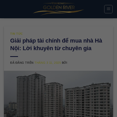
Chuyển
đến
nội
dung
TIN TỨC
Giải pháp tài chính để mua nhà Hà
Nội: Lời khuyên từ chuyên gia
ĐÃ ĐĂNG TRÊN
THÁNG 3 11, 2025
BỞI