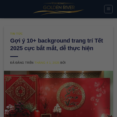
Chuyển
đến
nội
dung
TIN TỨC
Gợi ý 10+ background trang trí Tết
2025 cực bắt mắt, dễ thực hiện
ĐÃ ĐĂNG TRÊN
THÁNG 4 1, 2025
BỞI