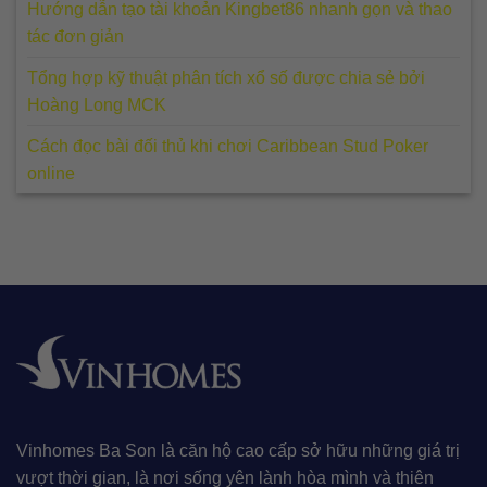
Hướng dẫn tạo tài khoản Kingbet86 nhanh gọn và thao
tác đơn giản
Tổng hợp kỹ thuật phân tích xổ số được chia sẻ bởi
Hoàng Long MCK
Cách đọc bài đối thủ khi chơi Caribbean Stud Poker
online
Vinhomes Ba Son là căn hộ cao cấp sở hữu những giá trị
vượt thời gian, là nơi sống yên lành hòa mình và thiên