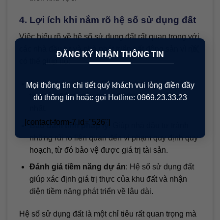
4. Lợi ích khi nắm rõ hệ số sử dụng đất
Việc hiểu rõ về hệ số sử dụng đất rất quan trọng với
×
các nhà đầu tư và nhà phát triển bất động sản vì nó
ĐĂNG KÝ NHẬN THÔNG TIN
có thể giúp họ:
Tối ưu hóa đầu tư
: Giúp tận dụng tối đa diện
Mọi thông tin chi tiết quý khách vui lòng điền đầy
tích của đất và xây dựng để thu lợi nhuận cao
đủ thông tin hoặc gọi Hotline: 0969.23.33.23
nhất.
[contact-form-7 id="526"]
Bảo đảm tính pháp lý
: Giúp nhà đầu tư tránh
những rủi ro liên quan đến vi phạm quy định quy
hoạch, từ đó bảo vệ được giá trị tài sản.
Đánh giá tiềm năng dự án
: Hệ số sử dụng đất
giúp xác định giá trị thực của khu đất và nhận
diện tiềm năng phát triển về lâu dài.
Hệ số sử dụng đất là một chỉ tiêu rất quan trọng mà