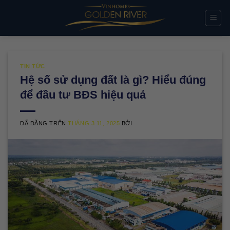
Chuyển
đến
nội
dung
TIN TỨC
Hệ số sử dụng đất là gì? Hiểu đúng
để đầu tư BĐS hiệu quả
ĐÃ ĐĂNG TRÊN
THÁNG 3 11, 2025
BỞI