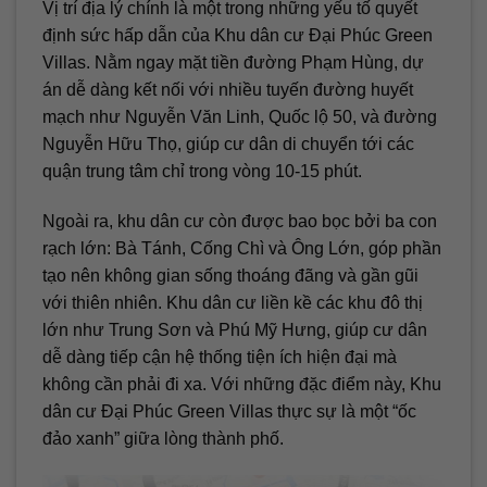
Vị trí địa lý chính là một trong những yếu tố quyết
định sức hấp dẫn của Khu dân cư Đại Phúc Green
Villas. Nằm ngay mặt tiền đường Phạm Hùng, dự
án dễ dàng kết nối với nhiều tuyến đường huyết
mạch như Nguyễn Văn Linh, Quốc lộ 50, và đường
Nguyễn Hữu Thọ, giúp cư dân di chuyển tới các
quận trung tâm chỉ trong vòng 10-15 phút.
Ngoài ra, khu dân cư còn được bao bọc bởi ba con
rạch lớn: Bà Tánh, Cống Chì và Ông Lớn, góp phần
tạo nên không gian sống thoáng đãng và gần gũi
với thiên nhiên. Khu dân cư liền kề các khu đô thị
lớn như Trung Sơn và Phú Mỹ Hưng, giúp cư dân
dễ dàng tiếp cận hệ thống tiện ích hiện đại mà
không cần phải đi xa. Với những đặc điểm này, Khu
dân cư Đại Phúc Green Villas thực sự là một “ốc
đảo xanh” giữa lòng thành phố.