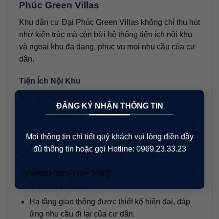
Phúc Green Villas
Khu dân cư Đại Phúc Green Villas không chỉ thu hút
nhờ kiến trúc mà còn bởi hệ thống tiện ích nội khu
và ngoại khu đa dạng, phục vụ mọi nhu cầu của cư
dân.
Tiện Ích Nội Khu
×
Trường học từ mầm non đến tiểu học đảm bảo
ĐĂNG KÝ NHẬN THÔNG TIN
môi trường giáo dục xuất sắc cho trẻ.
Trung tâm thương mại với đa dạng sản phẩm và
Mọi thông tin chi tiết quý khách vui lòng điền đầy
dịch vụ.
đủ thông tin hoặc gọi Hotline: 0969.23.33.23
Trung tâm y tế 24/7 phục vụ sức khỏe cư dân.
Hồ bơi và công viên cây xanh là nơi thư giãn và
[contact-form-7 id="526"]
giải trí lý tưởng.
Hạ tầng giao thông được thiết kế hiện đại, đáp
ứng nhu cầu đi lại của cư dân.