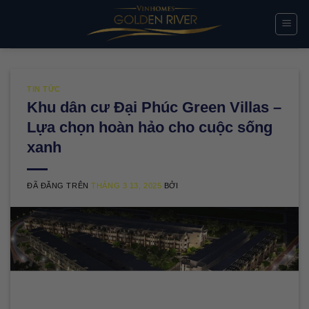
Chuyển
đến
nội
dung
TIN TỨC
Khu dân cư Đại Phúc Green Villas –
Lựa chọn hoàn hảo cho cuộc sống
xanh
ĐÃ ĐĂNG TRÊN
THÁNG 3 13, 2025
BỞI