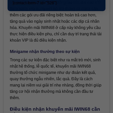
Với những tài khoản hoạt động lâu dài, đạt cấp VIP
[contact-form-7 id="526"]
theo bảng xếp hạng nội bộ, hệ thống sẽ cung cấp
thêm các gói ưu đãi riêng biệt: hoàn trả cao hơn,
tặng quà vào ngày sinh nhật hoặc các dịp cá nhân
hóa. Khuyến mãi IWIN68 ở cấp này không yêu cầu
thực hiện điều kiện phụ, chỉ cần duy trì trạng thái tài
khoản VIP là đủ điều kiện nhận.
Minigame nhận thưởng theo sự kiện
Trong các sự kiện đặc biệt như ra mắt trò mới, sinh
nhật hệ thống, lễ quốc tế, khuyến mãi IWIN68
thường tổ chức minigame như dự đoán kết quả,
quay thưởng ngẫu nhiên, lắc quà. Đây là cách
mang lại niềm vui giải trí nhẹ nhàng, đồng thời giúp
tăng cơ hội nhận thưởng mà không cần đầu tư
thêm.
Điều kiện nhận khuyến mãi IWIN68 cần