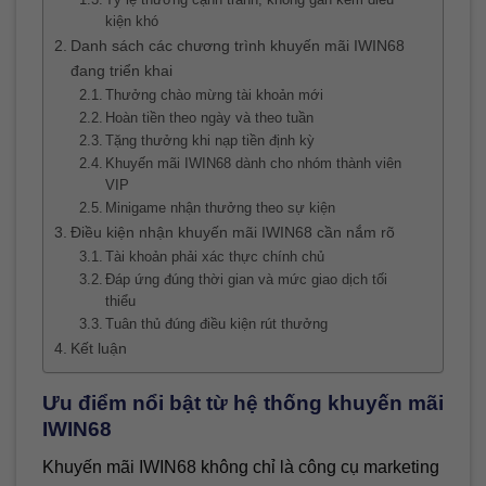
kiện khó
Danh sách các chương trình khuyến mãi IWIN68
đang triển khai
Thưởng chào mừng tài khoản mới
Hoàn tiền theo ngày và theo tuần
Tặng thưởng khi nạp tiền định kỳ
Khuyến mãi IWIN68 dành cho nhóm thành viên
VIP
Minigame nhận thưởng theo sự kiện
Điều kiện nhận khuyến mãi IWIN68 cần nắm rõ
Tài khoản phải xác thực chính chủ
Đáp ứng đúng thời gian và mức giao dịch tối
thiểu
Tuân thủ đúng điều kiện rút thưởng
Kết luận
Ưu điểm nổi bật từ hệ thống khuyến mãi
IWIN68
Khuyến mãi IWIN68 không chỉ là công cụ marketing