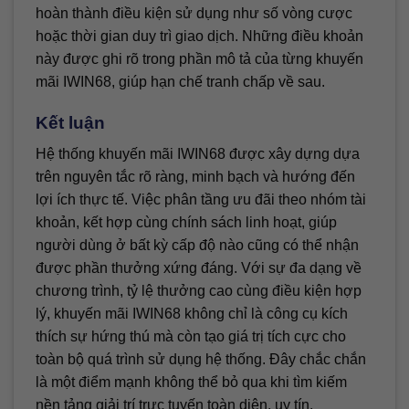
hoàn thành điều kiện sử dụng như số vòng cược
hoặc thời gian duy trì giao dịch. Những điều khoản
này được ghi rõ trong phần mô tả của từng khuyến
mãi IWIN68, giúp hạn chế tranh chấp về sau.
Kết luận
Hệ thống khuyến mãi IWIN68 được xây dựng dựa
trên nguyên tắc rõ ràng, minh bạch và hướng đến
lợi ích thực tế. Việc phân tầng ưu đãi theo nhóm tài
khoản, kết hợp cùng chính sách linh hoạt, giúp
người dùng ở bất kỳ cấp độ nào cũng có thể nhận
được phần thưởng xứng đáng. Với sự đa dạng về
chương trình, tỷ lệ thưởng cao cùng điều kiện hợp
lý, khuyến mãi IWIN68 không chỉ là công cụ kích
thích sự hứng thú mà còn tạo giá trị tích cực cho
toàn bộ quá trình sử dụng hệ thống. Đây chắc chắn
là một điểm mạnh không thể bỏ qua khi tìm kiếm
nền tảng giải trí trực tuyến toàn diện, uy tín.