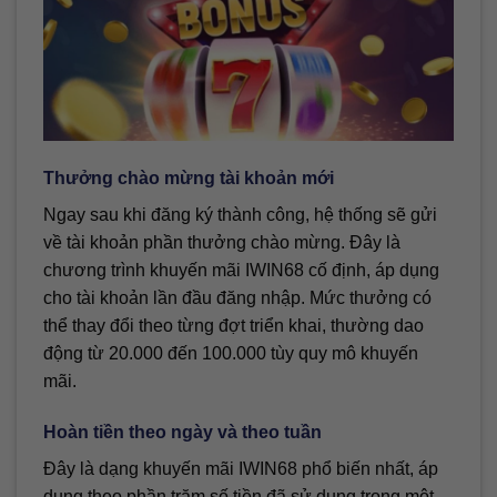
Thưởng chào mừng tài khoản mới
Ngay sau khi đăng ký thành công, hệ thống sẽ gửi
về tài khoản phần thưởng chào mừng. Đây là
chương trình khuyến mãi IWIN68 cố định, áp dụng
cho tài khoản lần đầu đăng nhập. Mức thưởng có
thể thay đổi theo từng đợt triển khai, thường dao
động từ 20.000 đến 100.000 tùy quy mô khuyến
mãi.
Hoàn tiền theo ngày và theo tuần
Đây là dạng khuyến mãi IWIN68 phổ biến nhất, áp
dụng theo phần trăm số tiền đã sử dụng trong một