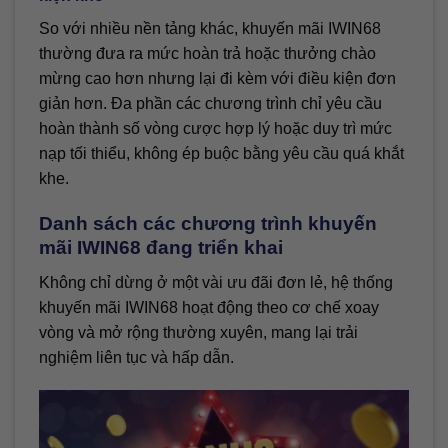
So với nhiều nền tảng khác, khuyến mãi IWIN68
thường đưa ra mức hoàn trả hoặc thưởng chào
mừng cao hơn nhưng lại đi kèm với điều kiện đơn
giản hơn. Đa phần các chương trình chỉ yêu cầu
hoàn thành số vòng cược hợp lý hoặc duy trì mức
nạp tối thiểu, không ép buộc bằng yêu cầu quá khắt
khe.
Danh sách các chương trình khuyến
mãi IWIN68 đang triển khai
Không chỉ dừng ở một vài ưu đãi đơn lẻ, hệ thống
khuyến mãi IWIN68 hoạt động theo cơ chế xoay
vòng và mở rộng thường xuyên, mang lại trải
nghiệm liên tục và hấp dẫn.