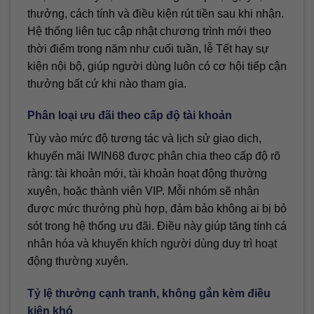
thưởng, cách tính và điều kiện rút tiền sau khi nhận.
Hệ thống liên tục cập nhật chương trình mới theo
thời điểm trong năm như cuối tuần, lễ Tết hay sự
kiện nội bộ, giúp người dùng luôn có cơ hội tiếp cận
thưởng bất cứ khi nào tham gia.
Phân loại ưu đãi theo cấp độ tài khoản
Tùy vào mức độ tương tác và lịch sử giao dịch,
khuyến mãi IWIN68 được phân chia theo cấp độ rõ
ràng: tài khoản mới, tài khoản hoạt động thường
xuyên, hoặc thành viên VIP. Mỗi nhóm sẽ nhận
được mức thưởng phù hợp, đảm bảo không ai bị bỏ
sót trong hệ thống ưu đãi. Điều này giúp tăng tính cá
nhân hóa và khuyến khích người dùng duy trì hoạt
động thường xuyên.
Tỷ lệ thưởng cạnh tranh, không gắn kèm điều
kiện khó