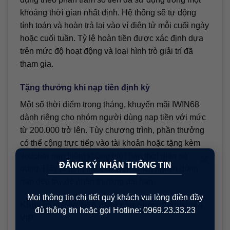
khoảng thời gian nhất định. Hệ thống sẽ tự động
tính toán và hoàn trả lại vào ví điện tử mỗi cuối ngày
hoặc cuối tuần. Tỷ lệ hoàn tiền được xác định dựa
trên mức độ hoạt động và loại hình trò giải trí đã
tham gia.
Tặng thưởng khi nạp tiền định kỳ
Một số thời điểm trong tháng, khuyến mãi IWIN68
dành riêng cho nhóm người dùng nạp tiền với mức
từ 200.000 trở lên. Tùy chương trình, phần thưởng
có thể cộng trực tiếp vào tài khoản hoặc tặng kèm
×
voucher nạp thêm không giới hạn thời gian sử
ĐĂNG KÝ NHẬN THÔNG TIN
dụng. Đây là hình thức khuyến khích người dùng
nạp đều tay để nhận thưởng dài hạn.
Mọi thông tin chi tiết quý khách vui lòng điền đầy
Khuyến mãi IWIN68 dành cho nhóm thành viên
đủ thông tin hoặc gọi Hotline: 0969.23.33.23
VIP