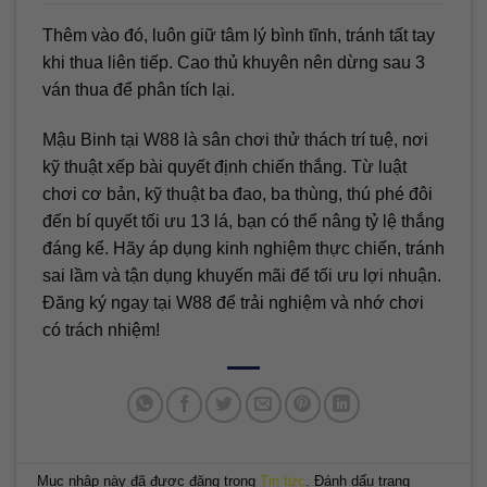
Thêm vào đó, luôn giữ tâm lý bình tĩnh, tránh tất tay
khi thua liên tiếp. Cao thủ khuyên nên dừng sau 3
ván thua để phân tích lại.
Mậu Binh tại W88 là sân chơi thử thách trí tuệ, nơi
kỹ thuật xếp bài quyết định chiến thắng. Từ luật
chơi cơ bản, kỹ thuật ba đao, ba thùng, thú phé đôi
đến bí quyết tối ưu 13 lá, bạn có thể nâng tỷ lệ thắng
đáng kể. Hãy áp dụng kinh nghiệm thực chiến, tránh
sai lầm và tận dụng khuyến mãi để tối ưu lợi nhuận.
Đăng ký ngay tại W88 để trải nghiệm và nhớ chơi
có trách nhiệm!
Mục nhập này đã được đăng trong
Tin tức
. Đánh dấu trang