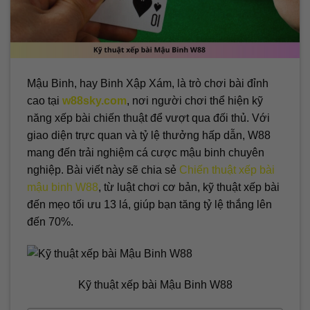
Mậu Binh, hay Binh Xập Xám, là trò chơi bài đỉnh
cao tại
w88sky.com
, nơi người chơi thể hiện kỹ
năng xếp bài chiến thuật để vượt qua đối thủ. Với
giao diện trực quan và tỷ lệ thưởng hấp dẫn, W88
mang đến trải nghiệm cá cược mậu binh chuyên
nghiệp. Bài viết này sẽ chia sẻ
Chiến thuật xếp bài
mậu binh W88
, từ luật chơi cơ bản, kỹ thuật xếp bài
đến mẹo tối ưu 13 lá, giúp bạn tăng tỷ lệ thắng lên
đến 70%.
Kỹ thuật xếp bài Mậu Binh W88