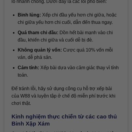
lỗ nhanh chóng. Dưới đây là các lỗi phổ biến:
Binh lủng:
Xếp chi đầu yếu hơn chi giữa, hoặc
chi giữa yếu hơn chi cuối, dẫn đến thua ngay.
Quá tham chi đầu:
Dồn hết bài mạnh vào chi
đầu, khiến chi giữa và cuối dễ bị đè.
Không quản lý vốn:
Cược quá 10% vốn mỗi
ván, dễ phá sản.
Cảm tính:
Xếp bài dựa vào cảm giác thay vì tính
toán.
Để tránh lỗi, hãy sử dụng công cụ hỗ trợ xếp bài
của W88 và luyện tập ở chế độ miễn phí trước khi
chơi thật.
Kinh nghiệm thực chiến từ các cao thủ
Binh Xập Xám