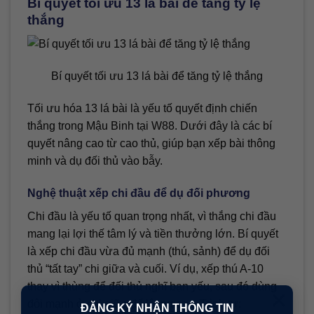
Bí quyết tối ưu 13 lá bài để tăng tỷ lệ
thắng
Bí quyết tối ưu 13 lá bài để tăng tỷ lệ thắng
Tối ưu hóa 13 lá bài là yếu tố quyết định chiến
thắng trong Mậu Binh tại W88. Dưới đây là các bí
quyết nâng cao từ cao thủ, giúp bạn xếp bài thông
minh và dụ đối thủ vào bẫy.
Nghệ thuật xếp chi đầu để dụ đối phương
Chi đầu là yếu tố quan trọng nhất, vì thắng chi đầu
mang lại lợi thế tâm lý và tiền thưởng lớn. Bí quyết
là xếp chi đầu vừa đủ mạnh (thú, sảnh) để dụ đối
thủ “tất tay” chi giữa và cuối. Ví dụ, xếp thú A-10
thay vì thùng để đối thủ nghĩ bạn yếu, sau đó dùng
×
đôi mạnh ở chi giữa để lật ngược. Trình tự:
ĐĂNG KÝ NHẬN THÔNG TIN