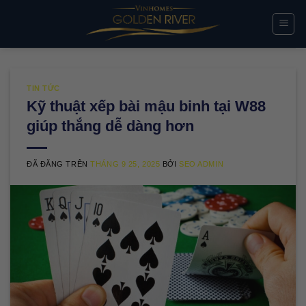
Chuyển
đến
nội
dung
TIN TỨC
Kỹ thuật xếp bài mậu binh tại W88
giúp thắng dễ dàng hơn
ĐÃ ĐĂNG TRÊN
THÁNG 9 25, 2025
BỞI
SEO ADMIN