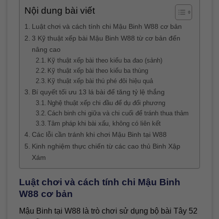
Nội dung bài viết
Luật chơi và cách tính chi Mậu Binh W88 cơ bản
3 Kỹ thuật xếp bài Mậu Binh W88 từ cơ bản đến
nâng cao
Kỹ thuật xếp bài theo kiểu ba đao (sảnh)
Kỹ thuật xếp bài theo kiểu ba thùng
Kỹ thuật xếp bài thú phé đôi hiệu quả
Bí quyết tối ưu 13 lá bài để tăng tỷ lệ thắng
Nghệ thuật xếp chi đầu để dụ đối phương
Cách binh chi giữa và chi cuối để tránh thua thảm
Tâm pháp khi bài xấu, không có liên kết
Các lỗi cần tránh khi chơi Mậu Binh tại W88
Kinh nghiệm thực chiến từ các cao thủ Binh Xập
Xám
Luật chơi và cách tính chi Mậu Binh
W88 cơ bản
Mậu Binh tại W88 là trò chơi sử dụng bộ bài Tây 52