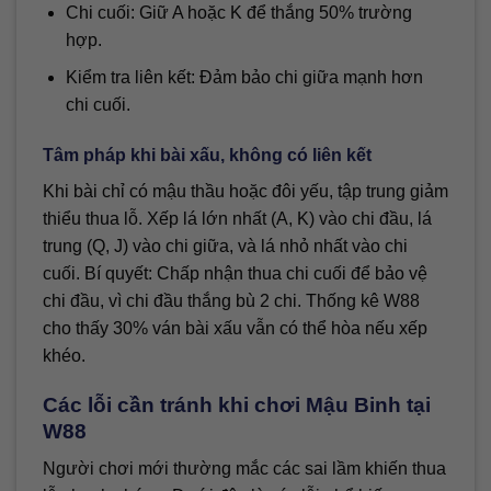
Chi cuối: Giữ A hoặc K để thắng 50% trường
hợp.
Kiểm tra liên kết: Đảm bảo chi giữa mạnh hơn
chi cuối.
Tâm pháp khi bài xấu, không có liên kết
Khi bài chỉ có mậu thầu hoặc đôi yếu, tập trung giảm
thiểu thua lỗ. Xếp lá lớn nhất (A, K) vào chi đầu, lá
trung (Q, J) vào chi giữa, và lá nhỏ nhất vào chi
cuối. Bí quyết: Chấp nhận thua chi cuối để bảo vệ
chi đầu, vì chi đầu thắng bù 2 chi. Thống kê W88
cho thấy 30% ván bài xấu vẫn có thể hòa nếu xếp
khéo.
Các lỗi cần tránh khi chơi Mậu Binh tại
W88
Người chơi mới thường mắc các sai lầm khiến thua