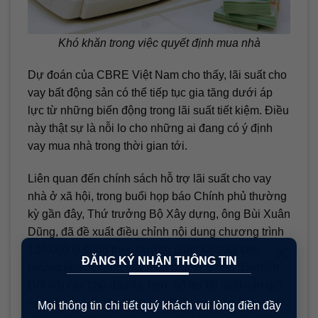
Khó khăn trong việc quyết định mua nhà
Dự đoán của CBRE Việt Nam cho thấy, lãi suất cho
vay bất động sản có thể tiếp tục gia tăng dưới áp
lực từ những biến động trong lãi suất tiết kiệm. Điều
này thật sự là nỗi lo cho những ai đang có ý định
vay mua nhà trong thời gian tới.
Liên quan đến chính sách hỗ trợ lãi suất cho vay
nhà ở xã hội, trong buổi họp báo Chính phủ thường
kỳ gần đây, Thứ trưởng Bộ Xây dựng, ông Bùi Xuân
Dũng, đã đề xuất điều chỉnh nội dung chương trình
×
120.000 tỷ đồng theo hướng giảm lãi suất cho
ĐĂNG KÝ NHẬN THÔNG TIN
những khách hàng vay mua nhà từ 3 đến 5%/năm.
Đối với các chủ đầu tư, mức hỗ trợ lãi suất vẫn giữ
nguyên từ 1,5 đến 2%/năm. Điều này cho thấy sự
Mọi thông tin chi tiết quý khách vui lòng điền đầy