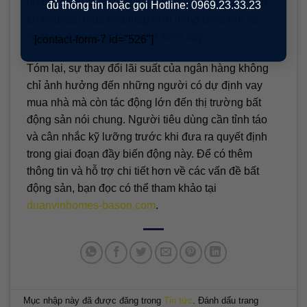
nỗ lực của Chính phủ trong việc hỗ trợ người dân
đủ thông tin hoặc gọi Hotline: 0969.23.33.23
có nhu cầu mua nhà thấp hơn trong bối cảnh lãi
suất có xu hướng tăng như hiện nay.
[contact-form-7 id="526"]
Tóm lại, sự thay đổi lãi suất của ngân hàng không
chỉ ảnh hưởng đến những người có dự định vay
mua nhà mà còn tác động lớn đến thị trường bất
động sản nói chung. Người tiêu dùng cần tỉnh táo
và cân nhắc kỹ lưỡng trước khi đưa ra quyết định
trong giai đoạn đầy biến động này. Để có thêm
thông tin và hỗ trợ chi tiết hơn về các vấn đề bất
động sản, bạn đọc có thể tham khảo tại
duanvinhomes-bason.com
.
Mục nhập này đã được đăng trong
Tin tức
. Đánh dấu trang