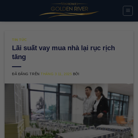
Chuyển
đến
nội
dung
TIN TỨC
Lãi suất vay mua nhà lại rục rịch
tăng
ĐÃ ĐĂNG TRÊN
THÁNG 3 11, 2025
BỞI