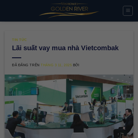
Chuyển
đến
nội
dung
TIN TỨC
Lãi suất vay mua nhà Vietcombak
ĐÃ ĐĂNG TRÊN
THÁNG 3 11, 2025
BỞI