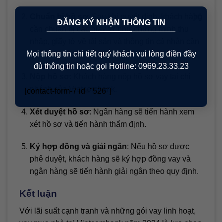
×
Chuẩn bị hồ sơ
: Sau khi quyết định, khách hàng
ĐĂNG KÝ NHẬN THÔNG TIN
cần chuẩn bị các giấy tờ như chứng minh thu
nhập, giấy tờ về tài sản và thông tin cá nhân cần
Mọi thông tin chi tiết quý khách vui lòng điền đầy
thiết.
đủ thông tin hoặc gọi Hotline: 0969.23.33.23
Nộp hồ sơ
: Khách hàng nộp hồ sơ vay tại chi
nhánh của Vietcombank.
[contact-form-7 id="526"]
Xét duyệt hồ sơ
: Ngân hàng sẽ tiến hành xem
xét hồ sơ và tiến hành thẩm định.
Ký hợp đồng và giải ngân
: Nếu hồ sơ được
phê duyệt, khách hàng sẽ ký hợp đồng vay và
ngân hàng sẽ tiến hành giải ngân theo quy định.
Kết luận
Với lãi suất cạnh tranh và những gói vay linh hoạt,