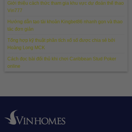
Giới thiệu cách thức tham gia khu vực dự đoán thể thao
Vin777
Hướng dẫn tạo tài khoản Kingbet86 nhanh gọn và thao
tác đơn giản
Tổng hợp kỹ thuật phân tích xổ số được chia sẻ bởi
Hoàng Long MCK
Cách đọc bài đối thủ khi chơi Caribbean Stud Poker
online