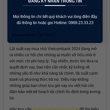
ĐĂNG KÝ NHẬN THÔNG TIN
cần thiết.
Khả năng tài chính:
Trước khi vay, hãy đánh giá
Mọi thông tin chi tiết quý khách vui lòng điền đầy
chính xác khả năng trả nợ của mình, đảm bảo
đủ thông tin hoặc gọi Hotline: 0969.23.33.23
rằng khoản vay không vượt quá 40% thu nhập
hàng tháng, nhằm tránh rủi ro tài chính.
[contact-form-7 id="526"]
4. Kết luận
Lãi suất vay mua nhà Vietcombank 2024 đang mở
ra nhiều cơ hội cho những ai muốn sở hữu nhà ở
với mức chi phí hợp lý. Tuy nhiên, trước khi đưa ra
quyết định vay, bạn nên cân nhắc kỹ lưỡng về
những yếu tố như khả năng tài chính, lãi suất cạnh
tranh và phương thức trả nợ. Điều này không
những giúp bạn chọn lựa gói vay ưu việt mà còn
đảm bảo một kế hoạch tài chính ổn định trong tương
lai.
Hãy truy cập
duanvinhomes-bason.com
để tìm hiểu