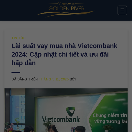
Chuyển
đến
nội
dung
TIN TỨC
Lãi suất vay mua nhà Vietcombank
2024: Cập nhật chi tiết và ưu đãi
hấp dẫn
ĐÃ ĐĂNG TRÊN
THÁNG 3 11, 2025
BỞI