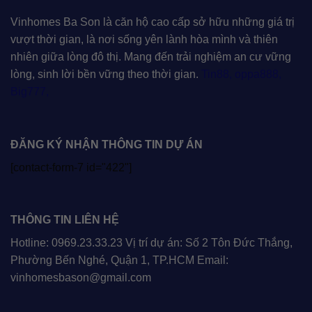
Vinhomes Ba Son là căn hộ cao cấp sở hữu những giá trị
vượt thời gian, là nơi sống yên lành hòa mình và thiên
nhiên giữa lòng đô thị. Mang đến trải nghiệm an cư vững
lòng, sinh lời bền vững theo thời gian.
Tin88
,
oppa888
,
Big777
,
ĐĂNG KÝ NHẬN THÔNG TIN DỰ ÁN
[contact-form-7 id="422"]
THÔNG TIN LIÊN HỆ
Hotline: 0969.23.33.23 Vị trí dự án: Số 2 Tôn Đức Thắng,
Phường Bến Nghé, Quận 1, TP.HCM Email:
vinhomesbason@gmail.com