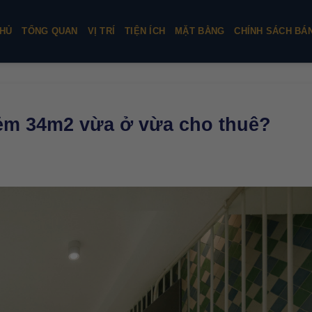
HỦ
TỔNG QUAN
VỊ TRÍ
TIỆN ÍCH
MẶT BẰNG
CHÍNH SÁCH BÁ
hẻm 34m2 vừa ở vừa cho thuê?