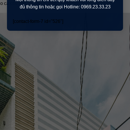
ho cả chủ nhà và người thuê.
đủ thông tin hoặc gọi Hotline: 0969.23.33.23
[contact-form-7 id="526"]