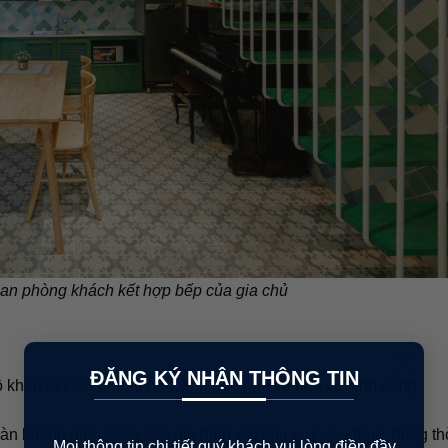
gian phòng khách kết hợp bếp của gia chủ
×
ĐĂNG KÝ NHẬN THÔNG TIN
ộ khép kín với phòng ngủ, khu bếp nhỏ và nhà vệ sinh riêng.
oàn không gian sống của gia đình với khu vực cho thuê, đồng th
Mọi thông tin chi tiết quý khách vui lòng điền đầy