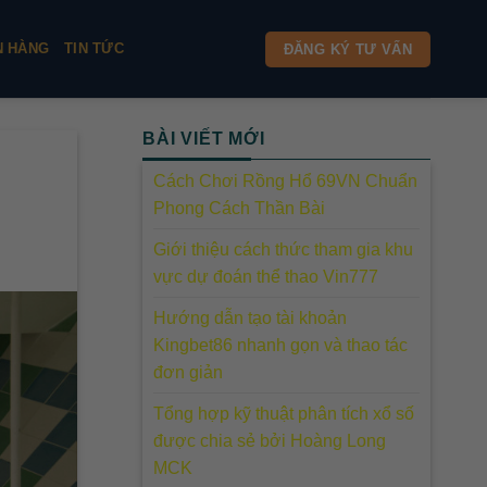
N HÀNG
TIN TỨC
ĐĂNG KÝ TƯ VẤN
BÀI VIẾT MỚI
Cách Chơi Rồng Hổ 69VN Chuẩn
Phong Cách Thần Bài
Giới thiệu cách thức tham gia khu
vực dự đoán thể thao Vin777
Hướng dẫn tạo tài khoản
Kingbet86 nhanh gọn và thao tác
đơn giản
Tổng hợp kỹ thuật phân tích xổ số
được chia sẻ bởi Hoàng Long
MCK