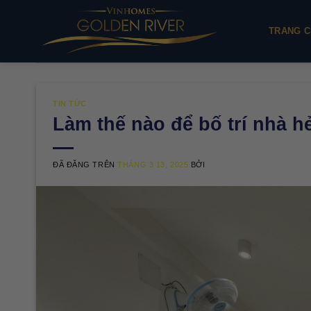
Chuyển
đến
TRANG C
nội
dung
TIN TỨC
Làm thế nào để bố trí nhà 
ĐÃ ĐĂNG TRÊN
THÁNG 3 13, 2025
BỞI