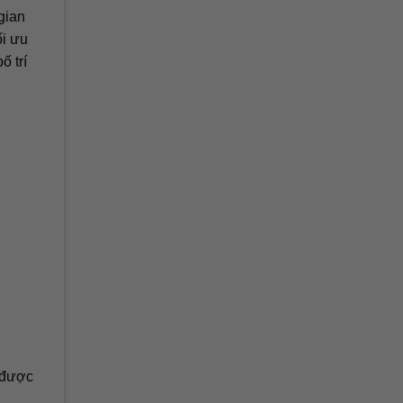
gian
ối ưu
ố trí
n được