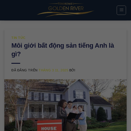
Chuyển
đến
nội
dung
TIN TỨC
Môi giới bất động sản tiếng Anh là
gì?
ĐÃ ĐĂNG TRÊN
THÁNG 3 11, 2025
BỞI