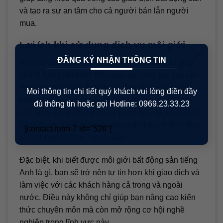
và tạo ra sự an tâm cho cả người bán lẫn người
mua.
Lợi ích khi sử dụng dịch vụ môi giới
×
ĐĂNG KÝ NHẬN THÔNG TIN
Việc sử dụng dịch vụ của môi giới không chỉ giúp
khách hàng tiết kiệm thời gian và công sức mà còn
đảm bảo các giao dịch được thực hiện đúng quy
Mọi thông tin chi tiết quý khách vui lòng điền đầy
trình pháp lý. Trong bối cảnh thị trường bất động
đủ thông tin hoặc gọi Hotline: 0969.23.33.23
sản ngày càng phát triển và phức tạp, vai trò của họ
càng được đánh giá cao, mang đến giá trị thiết thực
[contact-form-7 id="526"]
cho cả người mua, người bán.
Đặc biệt, khi biết được môi giới bất động sản tiếng
Anh là gì, bạn sẽ trở nên tự tin hơn khi giao dịch và
làm việc với các khách hàng cả trong và ngoài
nước. Điều này không chỉ giúp bạn nâng cao kiến
thức chuyên môn mà còn mở rộng cơ hội nghề
nghiệp trong lĩnh vực này.