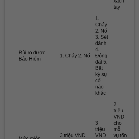
xách
tay
1.
Cháy
2. Nổ
3. Sét
đánh
4.
Rủi ro được
1. Cháy 2. Nổ
Động
Bảo Hiểm
đất 5.
Bất
kỳ sự
cố
nào
khác
2
triệu
VND
3
cho
triệu
mỗi
3 triệu VND
VND
vụ tổn
Mức miễn