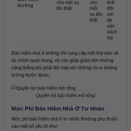
cho mỗi vụ
cho
thất
thường
tổn thất
mỗi
đối
vụ tổn
với
thất
tài
sản
xách
tay
Bảo hiểm nhà ở không chỉ cung cấp một lớp bảo vệ
tài chính quan trọng, nó còn giúp giảm bớt những
căng thẳng khi phải đối mặt với những rủi ro không
lường trước được.
Quyền lợi bảo hiểm mở rộng
Mức Phí Bảo Hiểm Nhà Ở Tư Nhân
Mức phí bảo hiểm nhà ở tư nhân thường phụ thuộc
vào một số yếu tố như: