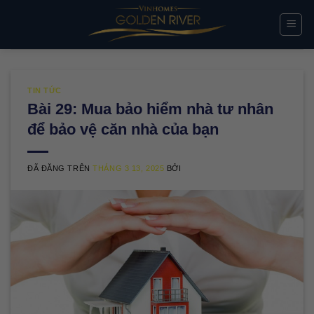
Chuyển
đến
nội
dung
TIN TỨC
Bài 29: Mua bảo hiểm nhà tư nhân
để bảo vệ căn nhà của bạn
ĐÃ ĐĂNG TRÊN
THÁNG 3 13, 2025
BỞI