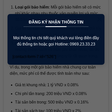
Loại gói bảo hiểm
: Mỗi gói bảo hiểm sẽ có mức
phí khác nhau phụ thuộc vào quyền lợi và mức
×
độ bảo vệ mà bạn chọn.
ĐĂNG KÝ NHẬN THÔNG TIN
Giá trị tài sản
: Phí bảo hiểm cũng sẽ thay đổi tùy
thuộc vào giá trị ngôi nhà và tài sản bên trong.
Mọi thông tin chi tiết quý khách vui lòng điền đầy
Công ty bảo hiểm
: Mỗi công ty bảo hiểm có
đủ thông tin hoặc gọi Hotline: 0969.23.33.23
những chính sách và mức phí khác nhau, do đó
việc so sánh giữa các công ty là rất quan trọng.
[contact-form-7 id="526"]
Ví dụ, trong một gói bảo hiểm nhà chung cư toàn
diện, mức phí có thể được tính toán như sau:
Giá trị khung nhà: 1 tỷ VND x 0.08%
Chi phí tân trang: 200 triệu VND x 0.08%
Tài sản bên trong: 500 triệu VND x 0.16%
Tài sản xách tay: 100 triệu VND x 2%