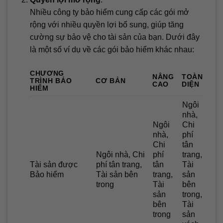
Nhiều công ty bảo hiểm cung cấp các gói mở
rộng với nhiều quyền lợi bổ sung, giúp tăng
cường sự bảo vệ cho tài sản của bạn. Dưới đây
là một số ví dụ về các gói bảo hiểm khác nhau:
CHƯƠNG
NÂNG
TOÀN
TRÌNH BẢO
CƠ BẢN
CAO
DIỆN
HIỂM
Ngôi
nhà,
Ngôi
Chi
nhà,
phí
Chi
tân
Ngôi nhà, Chi
phí
trang,
Tài sản được
phí tân trang,
tân
Tài
Bảo hiểm
Tài sản bên
trang,
sản
trong
Tài
bên
sản
trong,
bên
Tài
trong
sản