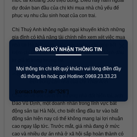
mức lãi khoảng 300 triệu đồng. Điều này nằm ngoài
dự đoán ban đầu của chị khi mua nhà chủ yếu để
phục vụ nhu cầu sinh hoạt của con trai.
Chị Thuỳ Anh không ngần ngại khuyến khích những
gia đình có khả năng tài chính nên xem xét việc mua
×
nhà tại Hà Nội sớm. Việc này không chỉ giúp tiết
ĐĂNG KÝ NHẬN THÔNG TIN
kiệm chi phí thuê trọ mà còn trở thành một kênh đầu
tư giá trị trong tương lai.
Mọi thông tin chi tiết quý khách vui lòng điền đầy
đủ thông tin hoặc gọi Hotline: 0969.23.33.23
Bên trong căn nhà của chị Thùy Anh
[contact-form-7 id="526"]
Chia sẻ về bối cảnh thị trường nhà đất hiện tại, anh
Đào Vũ Định, một doanh nhân trong lĩnh vực bất
động sản tại Hà Nội, cho biết rằng đầu tư vào bất
động sản hiện nay có thể không mang lại lợi nhuận
cao ngay lập tức. Trước mắt, giá nhà đang ở mức
cao và nhiều dự án nhà ở xã hội sắp hoàn thành có