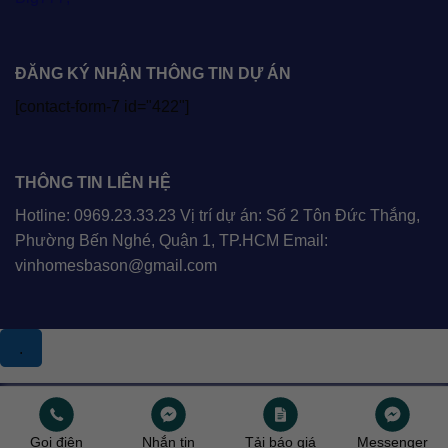
ĐĂNG KÝ NHẬN THÔNG TIN DỰ ÁN
[contact-form-7 id="422"]
THÔNG TIN LIÊN HỆ
Hotline: 0969.23.33.23 Vị trí dự án: Số 2 Tôn Đức Thắng,
Phường Bến Nghé, Quận 1, TP.HCM Email:
vinhomesbason@gmail.com
.
Copyright 2026 ©
Vinhomesbason
Gọi điện
Nhắn tin
Tải báo giá
Messenger