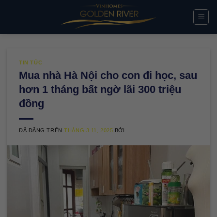
Chuyển
đến
nội
dung
TIN TỨC
Mua nhà Hà Nội cho con đi học, sau
hơn 1 tháng bất ngờ lãi 300 triệu
đồng
ĐÃ ĐĂNG TRÊN
THÁNG 3 11, 2025
BỞI