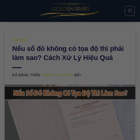
Chuyển
đến
nội
dung
TIN TỨC
Nếu sổ đỏ không có tọa độ thì phải
làm sao? Cách Xử Lý Hiệu Quả
ĐÃ ĐĂNG TRÊN
THÁNG 2 18, 2025
BỞI