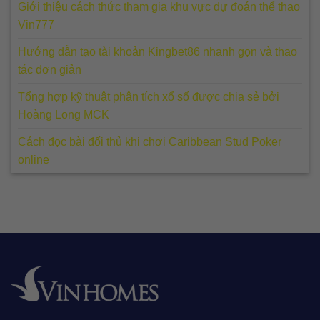
Giới thiệu cách thức tham gia khu vực dự đoán thể thao
Vin777
Hướng dẫn tạo tài khoản Kingbet86 nhanh gọn và thao
tác đơn giản
Tổng hợp kỹ thuật phân tích xổ số được chia sẻ bởi
Hoàng Long MCK
Cách đọc bài đối thủ khi chơi Caribbean Stud Poker
online