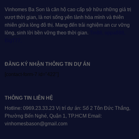
Vinhomes Ba Son là căn hộ cao cấp sở hữu những giá trị
vượt thời gian, là nơi sống yên lành hòa mình và thiên
nhiên giữa lòng đô thị. Mang đến trải nghiệm an cư vững
lòng, sinh lời bền vững theo thời gian.
Tin88
,
oppa888
,
Big777
,
ĐĂNG KÝ NHẬN THÔNG TIN DỰ ÁN
[contact-form-7 id="422"]
THÔNG TIN LIÊN HỆ
Hotline: 0969.23.33.23 Vị trí dự án: Số 2 Tôn Đức Thắng,
Phường Bến Nghé, Quận 1, TP.HCM Email:
vinhomesbason@gmail.com