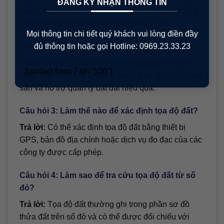
ĐĂNG KÝ NHẬN THÔNG TIN
mảnh đất trên bản đồ, thường được thể hiện bằng
hệ thống tọa độ địa lý như kinh độ và vĩ độ.
Mọi thông tin chi tiết quý khách vui lòng điền đầy
đủ thông tin hoặc gọi Hotline: 0969.23.33.23
Câu hỏi 2: Tại sao cần xác định tọa độ đất?
Trả lời:
Việc xác định tọa độ đất giúp tránh tranh
[contact-form-7 id="526"]
chấp, bảo đảm tính pháp lý trong giao dịch bất động
sản và hỗ trợ quản lý đất đai hiệu quả.
Câu hỏi 3: Làm thế nào để xác định tọa độ đất?
Trả lời:
Có thể xác định tọa độ đất bằng thiết bị
GPS, bản đồ địa chính hoặc dịch vụ đo đạc của các
công ty được cấp phép.
Câu hỏi 4: Làm sao để tra cứu tọa độ đất từ sổ
đỏ?
Trả lời:
Tọa độ đất thường ghi trong phần sơ đồ
thửa đất trên sổ đỏ và có thể được đối chiếu với