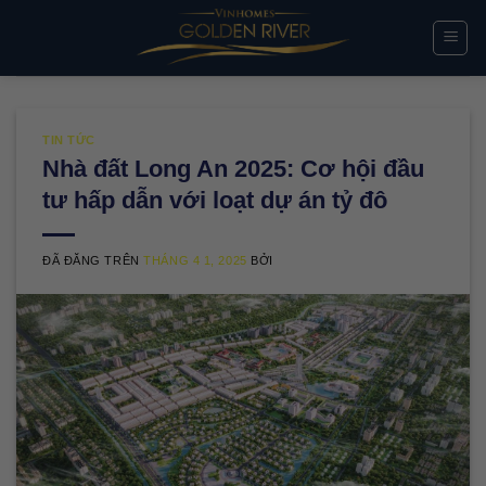
Chuyển
đến
nội
dung
TIN TỨC
Nhà đất Long An 2025: Cơ hội đầu
tư hấp dẫn với loạt dự án tỷ đô
ĐÃ ĐĂNG TRÊN
THÁNG 4 1, 2025
BỞI