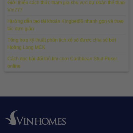
Giới thiệu cách thức tham gia khu vực dự đoán thể thao
Vin777
Hướng dẫn tạo tài khoản Kingbet86 nhanh gọn và thao
tác đơn giản
Tổng hợp kỹ thuật phân tích xổ số được chia sẻ bởi
Hoàng Long MCK
Cách đọc bài đối thủ khi chơi Caribbean Stud Poker
online