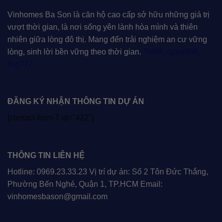
Vinhomes Ba Son là căn hộ cao cấp sở hữu những giá trị
vượt thời gian, là nơi sống yên lành hòa mình và thiên
nhiên giữa lòng đô thị. Mang đến trải nghiệm an cư vững
lòng, sinh lời bền vững theo thời gian.
Tin88
,
oppa888
,
Big777
,
ĐĂNG KÝ NHẬN THÔNG TIN DỰ ÁN
[contact-form-7 id="422"]
THÔNG TIN LIÊN HỆ
Hotline: 0969.23.33.23 Vị trí dự án: Số 2 Tôn Đức Thắng,
Phường Bến Nghé, Quận 1, TP.HCM Email:
vinhomesbason@gmail.com