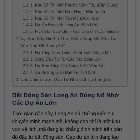
1. Khu Đô Thị Mới Phước Vĩnh Tây (Cần Giuộc)
2. Khu Đô Thị Mới Đức Hòa – Hậu Nghĩa
3. Khu Đô Thị Mới Tân Mỹ (Đức Hòa)
4. Dự Án Ecopark Long An (Bến Lức)
5. Five Star Eco City – Giai Đoạn III (Cần Giuộc)
Tại Sao Bây Giờ Là Thời Điểm Vàng Để Đầu Tư
Vào Nhà Đất Long An?
1. Hạ Tầng Giao Thông Phát Triển Mạnh Mẽ
2. Sóng Đầu Tư Từ Các Tập Đoàn Lớn
3. Dự Báo Tăng Giá Trong 5-10 Năm Tới
4. Xu Hướng Giãn Dân Từ TP.HCM
Các Chiến Lược Đầu Tư Nhà Đất Tại Long An
Bất Động Sản Long An Bùng Nổ Nhờ
Các Dự Án Lớn
Thời gian gần đây, Long An đã chứng kiến sự
chuyển mình mạnh mẽ, không còn chỉ là một khu
vực vệ tinh, mà đang tự khẳng định mình trên bản
đồ đầu tư bất động sản. Các dự án lớn đang tạo