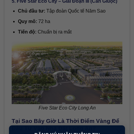
5. Five Star Eco City – Giai Đoạn III (Cần Giuộc)
Chủ đầu tư:
Tập đoàn Quốc tế Năm Sao
Quy mô:
72 ha
Tiến độ:
Chuẩn bị ra mắt
Five Star Eco City Long An
Tại Sao Bây Giờ Là Thời Điểm Vàng Để
×
Đầu Tư Vào Nhà Đất Long An?