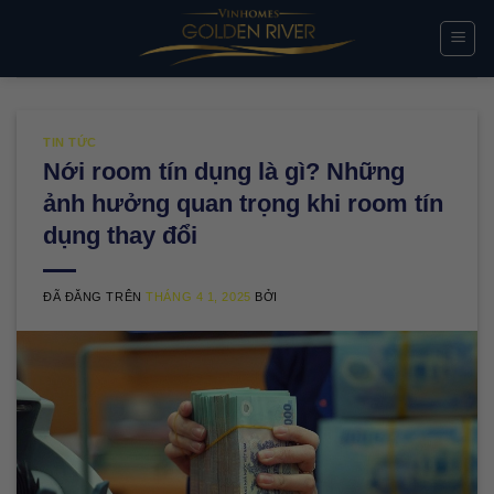
Chuyển
đến
nội
dung
TIN TỨC
Nới room tín dụng là gì? Những
ảnh hưởng quan trọng khi room tín
dụng thay đổi
ĐÃ ĐĂNG TRÊN
THÁNG 4 1, 2025
BỞI