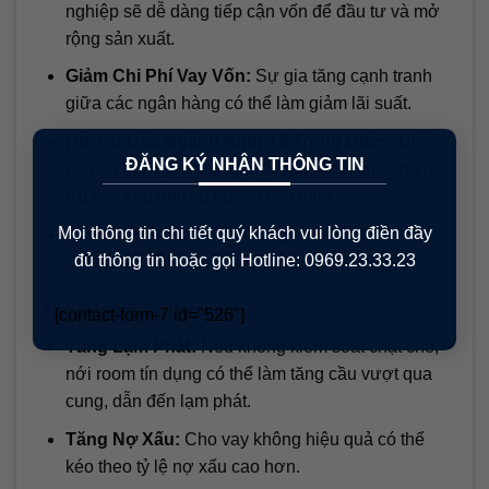
nghiệp sẽ dễ dàng tiếp cận vốn để đầu tư và mở
rộng sản xuất.
Giảm Chi Phí Vay Vốn:
Sự gia tăng cạnh tranh
giữa các ngân hàng có thể làm giảm lãi suất.
×
Hỗ Trợ Các Ngành Kinh Tế Trọng Điểm:
Chính
ĐĂNG KÝ NHẬN THÔNG TIN
phủ có thể định hướng việc nới room tín dụng để
ưu tiên cho những ngành cần thiết.
Mọi thông tin chi tiết quý khách vui lòng điền đầy
Tăng Cường Đầu Tư Công:
Huy động vốn cho
đủ thông tin hoặc gọi Hotline: 0969.23.33.23
các dự án đầu tư công sẽ trở nên dễ dàng hơn.
Tác Động Tiêu Cực:
[contact-form-7 id="526"]
Tăng Lạm Phát:
Nếu không kiểm soát chặt chẽ,
nới room tín dụng có thể làm tăng cầu vượt qua
cung, dẫn đến lạm phát.
Tăng Nợ Xấu:
Cho vay không hiệu quả có thể
kéo theo tỷ lệ nợ xấu cao hơn.