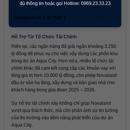
Sau quá trình tái cấu trúc, Novaland đã xử lý phần
đủ thông tin hoặc gọi Hotline: 0969.23.33.23
lớn các khoản nợ và huy động thêm vốn để tiếp tục
thi công dự án, cho thấy sự quyết tâm trong việc tái
[contact-form-7 id="526"]
khởi động và phát triển Aqua City.
Hỗ Trợ Từ Tổ Chức Tài Chính
Hiện tại, các ngân hàng đã giải ngân khoảng 3.250
tỷ đồng để phục vụ cho việc xây dựng các phân khu
trong dự án Aqua City. Hơn nữa, nhiều tổ chức tài
chính khác đã cam kết cung cấp các khoản vay với
tổng giá trị hơn 10.000 tỷ đồng, cho phép Novaland
đầu tư vào hạ tầng, xây dựng và bàn giao nhà cho
khách hàng trong giai đoạn 2025 – 2026.
Sự hỗ trợ tài chính này không chỉ giúp Novaland
vượt qua thách thức, mà còn phản ánh sự tin tưởng
của thị trường vào tiềm năng phát triển của dự án
Aqua City.