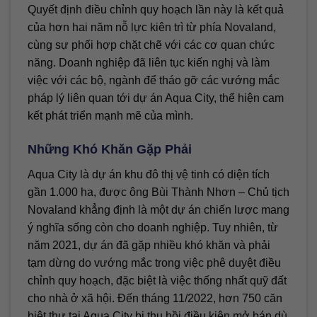
Quyết định điều chỉnh quy hoạch lần này là kết quả
của hơn hai năm nỗ lực kiên trì từ phía Novaland,
cùng sự phối hợp chặt chẽ với các cơ quan chức
năng. Doanh nghiệp đã liên tục kiến nghị và làm
việc với các bộ, ngành để tháo gỡ các vướng mắc
pháp lý liên quan tới dự án Aqua City, thể hiện cam
kết phát triển mạnh mẽ của mình.
Những Khó Khăn Gặp Phải
Aqua City là dự án khu đô thị vệ tinh có diện tích
gần 1.000 ha, được ông Bùi Thành Nhơn – Chủ tịch
Novaland khẳng định là một dự án chiến lược mang
ý nghĩa sống còn cho doanh nghiệp. Tuy nhiên, từ
năm 2021, dự án đã gặp nhiều khó khăn và phải
tạm dừng do vướng mắc trong việc phê duyệt điều
chỉnh quy hoạch, đặc biệt là việc thống nhất quỹ đất
cho nhà ở xã hội. Đến tháng 11/2022, hơn 750 căn
biệt thự tại Aqua City bị thu hồi điều kiện mở bán dù