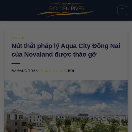
Chuyển
đến
nội
dung
TIN TỨC
Nút thắt pháp lý Aqua City Đồng Nai
của Novaland được tháo gỡ
ĐÃ ĐĂNG TRÊN
THÁNG 4 1, 2025
BỞI