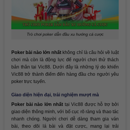
Trò chơi poker dẫn đầu xu hướng cá cược
Poker bài nào lớn nhất
không chỉ là câu hỏi về luật
chơi mà còn là động lực để người chơi thử thách
bản thân tại Vic88. Dưới đây là những lý do khiến
Vic88 trở thành điểm đến hàng đầu cho người yêu
poker trực tuyến.
Giao diện hiện đại, trải nghiệm mượt mà
Poker bài nào lớn nhất
tại Vic88 được hỗ trợ bởi
giao diện thông minh, với bố cục rõ ràng và thao tác
nhanh chóng. Người chơi dễ dàng tham gia ván
bài, theo dõi lá bài và đặt cược, mang lại trải