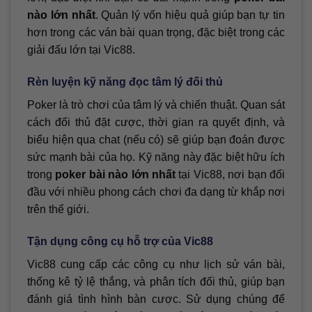
nào lớn nhất
. Quản lý vốn hiệu quả giúp bạn tự tin
hơn trong các ván bài quan trọng, đặc biệt trong các
giải đấu lớn tại Vic88.
Rèn luyện kỹ năng đọc tâm lý đối thủ
Poker là trò chơi của tâm lý và chiến thuật. Quan sát
cách đối thủ đặt cược, thời gian ra quyết định, và
biểu hiện qua chat (nếu có) sẽ giúp bạn đoán được
sức mạnh bài của họ. Kỹ năng này đặc biệt hữu ích
trong
poker bài nào lớn nhất
tại Vic88, nơi bạn đối
đầu với nhiều phong cách chơi đa dạng từ khắp nơi
trên thế giới.
Tận dụng công cụ hỗ trợ của Vic88
Vic88 cung cấp các công cụ như lịch sử ván bài,
thống kê tỷ lệ thắng, và phân tích đối thủ, giúp bạn
đánh giá tình hình bàn cược. Sử dụng chúng để