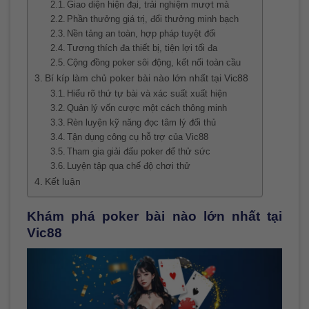
Giao diện hiện đại, trải nghiệm mượt mà
Phần thưởng giá trị, đổi thưởng minh bạch
Nền tảng an toàn, hợp pháp tuyệt đối
Tương thích đa thiết bị, tiện lợi tối đa
Cộng đồng poker sôi động, kết nối toàn cầu
Bí kíp làm chủ poker bài nào lớn nhất tại Vic88
Hiểu rõ thứ tự bài và xác suất xuất hiện
Quản lý vốn cược một cách thông minh
Rèn luyện kỹ năng đọc tâm lý đối thủ
Tận dụng công cụ hỗ trợ của Vic88
Tham gia giải đấu poker để thử sức
Luyện tập qua chế độ chơi thử
Kết luận
Khám phá poker bài nào lớn nhất tại
Vic88