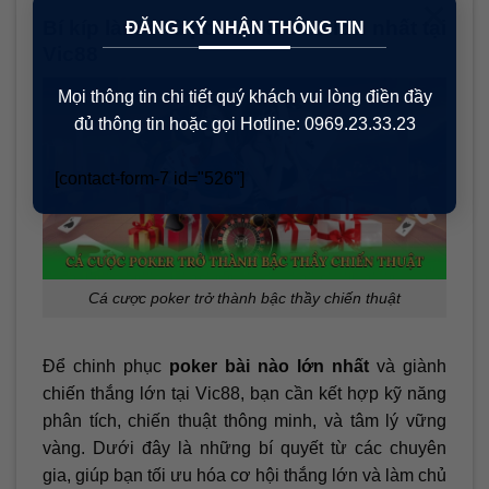
×
Bí kíp làm chủ poker bài nào lớn nhất tại
ĐĂNG KÝ NHẬN THÔNG TIN
Vic88
Mọi thông tin chi tiết quý khách vui lòng điền đầy
đủ thông tin hoặc gọi Hotline: 0969.23.33.23
[contact-form-7 id="526"]
Cá cược poker trở thành bậc thầy chiến thuật
Để chinh phục
poker bài nào lớn nhất
và giành
chiến thắng lớn tại Vic88, bạn cần kết hợp kỹ năng
phân tích, chiến thuật thông minh, và tâm lý vững
vàng. Dưới đây là những bí quyết từ các chuyên
gia, giúp bạn tối ưu hóa cơ hội thắng lớn và làm chủ