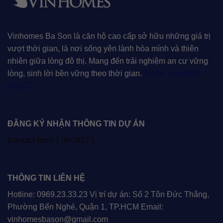
Vinhomes Ba Son là căn hộ cao cấp sở hữu những giá trị
vượt thời gian, là nơi sống yên lành hòa mình và thiên
nhiên giữa lòng đô thị. Mang đến trải nghiệm an cư vững
lòng, sinh lời bền vững theo thời gian.
Tin88
,
oppa888
,
Big777
,
ĐĂNG KÝ NHẬN THÔNG TIN DỰ ÁN
[contact-form-7 id="422"]
THÔNG TIN LIÊN HỆ
Hotline: 0969.23.33.23 Vị trí dự án: Số 2 Tôn Đức Thắng,
Phường Bến Nghé, Quận 1, TP.HCM Email:
vinhomesbason@gmail.com