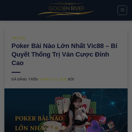
Chuyển
đến
nội
dung
TIN TỨC
Poker Bài Nào Lớn Nhất Vic88 – Bí
Quyết Thống Trị Ván Cược Đỉnh
Cao
ĐÃ ĐĂNG TRÊN
THÁNG 6 5, 2025
BỞI