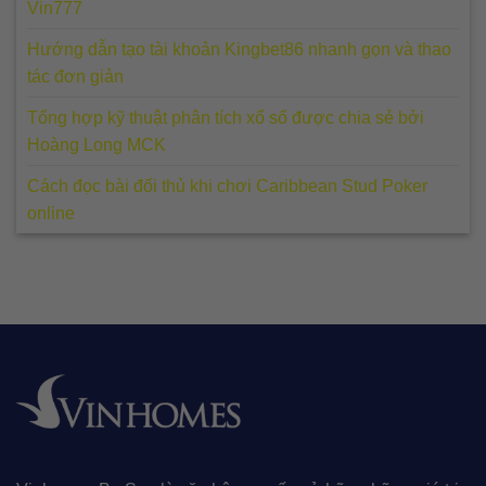
Vin777
Hướng dẫn tạo tài khoản Kingbet86 nhanh gọn và thao
tác đơn giản
Tổng hợp kỹ thuật phân tích xổ số được chia sẻ bởi
Hoàng Long MCK
Cách đọc bài đối thủ khi chơi Caribbean Stud Poker
online