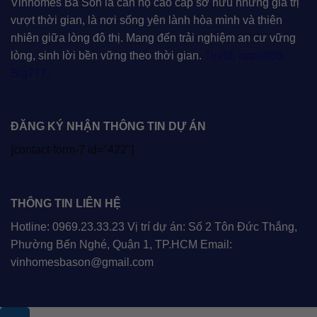
Vinhomes Ba Son là căn hộ cao cấp sở hữu những giá trị
vượt thời gian, là nơi sống yên lành hòa mình và thiên
nhiên giữa lòng đô thị. Mang đến trải nghiệm an cư vững
lòng, sinh lời bền vững theo thời gian.
Tin88
,
oppa888
,
Big777
,
ĐĂNG KÝ NHẬN THÔNG TIN DỰ ÁN
[contact-form-7 id="422"]
THÔNG TIN LIÊN HỆ
Hotline: 0969.23.33.23 Vị trí dự án: Số 2 Tôn Đức Thắng,
Phường Bến Nghé, Quận 1, TP.HCM Email:
vinhomesbason@gmail.com