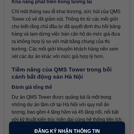
Khả năng phát triển trong tương lai
Chỉ một tháng sau lễ khai trương, sức hút của QMS
Tower có vẻ đã giảm sút. Thông tin từ các môi giới
cho biết rằng chủ đầu tư đã quyết định thu hồi bảng
hàng và tạm dừng việc bán căn hộ do mức giá đưa
ra không hợp lý so với mặt bằng chung của thị
trường. Các môi giới khuyên khách hàng nên xem
xét các dự án khác với mức giá hợp lý hơn.
Tiềm năng của QMS Tower trong bối
cảnh bất động sản Hà Nội
Đánh giá tổng thể
Dự án QMS Tower được quảng bá là một trong
những dự án tầm cỡ tại Hà Nội với quy mô ấn
tượng, bao gồm 4 tầng hầm và 45 tầng nổi, nổi bật
với kỹ thuật kiến trúc hiện đại cùng hệ thống tiện ích
×
nội khu phong phú. Dù vậy, sự phản hồi từ thị
ĐĂNG KÝ NHẬN THÔNG TIN