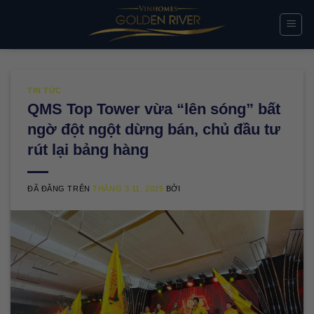
Chuyển
đến
nội
dung
TIN TỨC
QMS Top Tower vừa “lên sóng” bất
ngờ đột ngột dừng bán, chủ đầu tư
rút lại bảng hàng
ĐÃ ĐĂNG TRÊN
THÁNG 3 11, 2025
BỞI