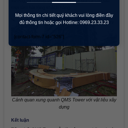
trường và những điều kiện về mặt giá cả còn lâu
mới làm hài lòng khách hàng.
Mọi thông tin chi tiết quý khách vui lòng điền đầy
đủ thông tin hoặc gọi Hotline: 0969.23.33.23
[contact-form-7 id="526"]
Cảnh quan xung quanh QMS Tower với vật liệu xây
dựng
Kết luận