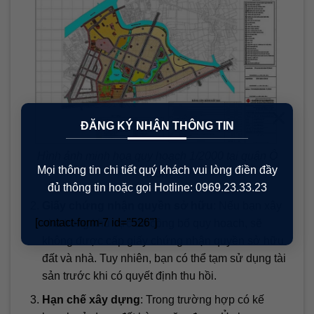
×
ĐĂNG KÝ NHẬN THÔNG TIN
Hình ảnh minh họa quy hoạch 1/2000 tại quận Ô
Mọi thông tin chi tiết quý khách vui lòng điền đầy
Môn
đủ thông tin hoặc gọi Hotline: 0969.23.33.23
Giấy chứng nhận quyền sở hữu
: Nếu bạn xây
[contact-form-7 id="526"]
nhà trong khu vực đã công bố quy hoạch, sẽ
không được cấp giấy chứng nhận quyền sở hữu
đất và nhà. Tuy nhiên, bạn có thể tạm sử dụng tài
sản trước khi có quyết định thu hồi.
Hạn chế xây dựng
: Trong trường hợp có kế