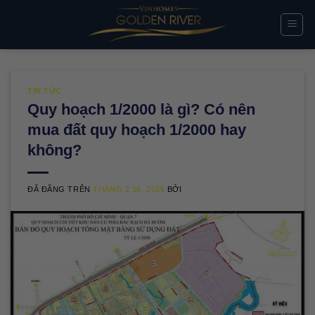
Chuyển
đến
nội
dung
TIN TỨC
Quy hoạch 1/2000 là gì? Có nên
mua đất quy hoạch 1/2000 hay
không?
ĐÃ ĐĂNG TRÊN
THÁNG 2 18, 2025
BỞI