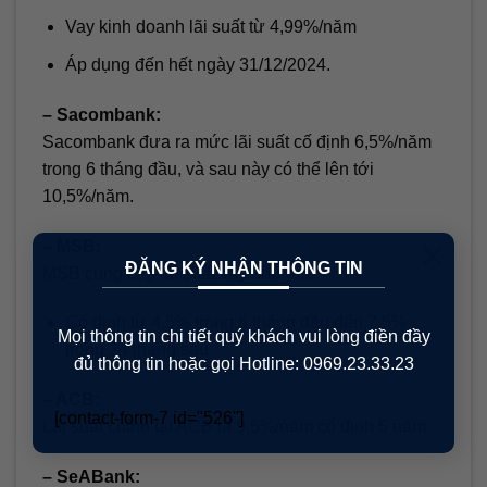
Vay kinh doanh lãi suất từ 4,99%/năm
Áp dụng đến hết ngày 31/12/2024.
– Sacombank:
Sacombank đưa ra mức lãi suất cố định 6,5%/năm
trong 6 tháng đầu, và sau này có thể lên tới
10,5%/năm.
×
– MSB:
ĐĂNG KÝ NHẬN THÔNG TIN
MSB cung cấp lãi suất vay như sau:
Cố định từ 4,5% trong 6 tháng đầu đến 7,5%
Mọi thông tin chi tiết quý khách vui lòng điền đầy
trong 24 tháng sau.
đủ thông tin hoặc gọi Hotline: 0969.23.33.23
– ACB:
[contact-form-7 id="526"]
Lãi suất chính tại ACB là 9,5%/năm cố định 5 năm.
– SeABank: