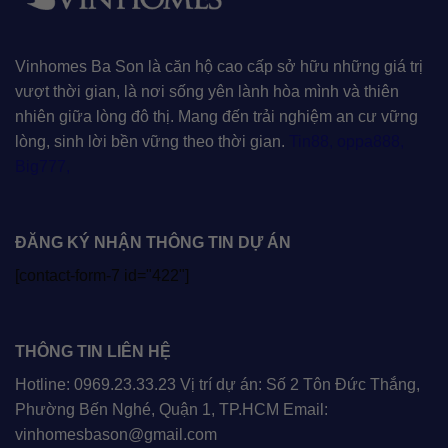
Vinhomes Ba Son là căn hộ cao cấp sở hữu những giá trị
vượt thời gian, là nơi sống yên lành hòa mình và thiên
nhiên giữa lòng đô thị. Mang đến trải nghiệm an cư vững
lòng, sinh lời bền vững theo thời gian.
Tin88
,
oppa888
,
Big777
,
ĐĂNG KÝ NHẬN THÔNG TIN DỰ ÁN
[contact-form-7 id="422"]
THÔNG TIN LIÊN HỆ
Hotline: 0969.23.33.23 Vị trí dự án: Số 2 Tôn Đức Thắng,
Phường Bến Nghé, Quận 1, TP.HCM Email:
vinhomesbason@gmail.com