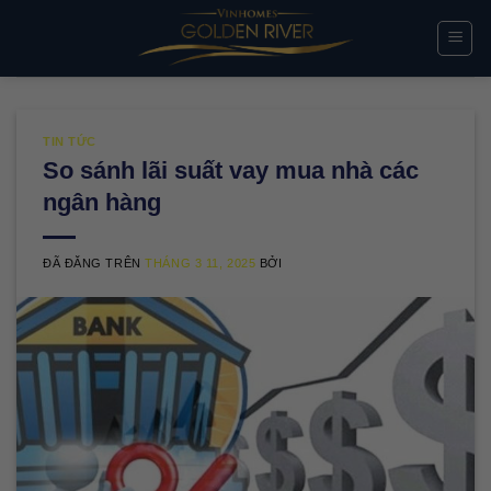
Chuyển
đến
nội
dung
TIN TỨC
So sánh lãi suất vay mua nhà các
ngân hàng
ĐÃ ĐĂNG TRÊN
THÁNG 3 11, 2025
BỞI