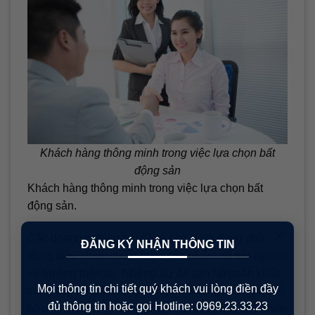
Khách hàng thông minh trong việc lựa chọn bất
động sản
Khách hàng thông minh trong việc lựa chọn bất
động sản.
×
Các doanh nghiệp bất động sản cũng đang chủ
ĐĂNG KÝ NHẬN THÔNG TIN
động điều chỉnh chiến lược sản phẩm để bắt kịp với
xu hướng hiện tại. Những dự án căn hộ phân khúc
Mọi thông tin chi tiết quý khách vui lòng điền đầy
trung cấp có giá từ 2 tỷ đồng trở xuống nhưng lại sở
đủ thông tin hoặc gọi Hotline: 0969.23.33.23
hữu các tiện ích phong phú, thân thiện với sức khỏe