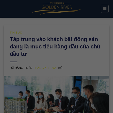
Chuyển
đến
nội
dung
TIN TỨC
Tập trung vào khách bất động sản
đang là mục tiêu hàng đầu của chủ
đầu tư
ĐÃ ĐĂNG TRÊN
THÁNG 4 1, 2025
BỞI